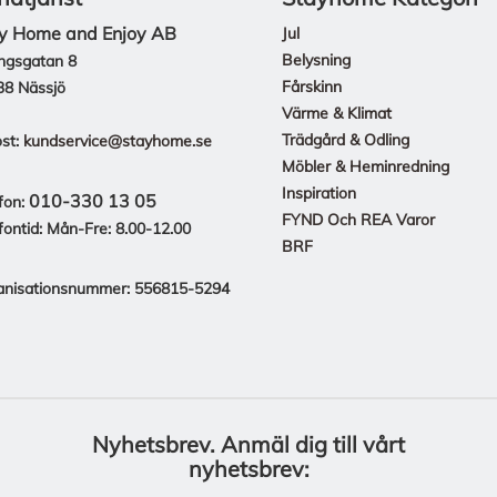
y Home and Enjoy AB
Jul
Belysning
ngsgatan 8
Fårskinn
38 Nässjö
Värme & Klimat
Trädgård & Odling
st:
kundservice@stayhome.se
Möbler & Heminredning
Inspiration
010-330 13 05
fon:
FYND Och REA Varor
fontid: Mån-Fre: 8.00-12.00
BRF
anisationsnummer: 556815-5294
Nyhetsbrev.
Anmäl dig till vårt
nyhetsbrev: