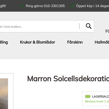
ift!
Ring gärna 010-3301305
Öppet köp i 14 dagar
SÖK
F
ling
Krukor & Blomlådor
Fårskinn
Hallmöb
Marron Solcellsdekorati
LAGERSAL
Skickas inom 1 