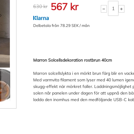
567 kr
630 kr
Delbetala från 78.29 SEK / mån
Marron Solcellsdekoration rostbrun 40cm
Marron solcellslykta i en mörkt brun färg blir en vacke
Med varmvita filament som lyser med 40 lumen igen
skugg-effekt när mörkret faller. Laddningsmöjlighet p
solen når panelen under dagen för att uppnå den bäs
ladda den inomhus med den medföljande USB-C kab