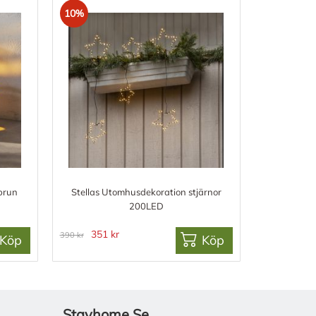
10%
tbrun
Stellas Utomhusdekoration stjärnor
200LED
351 kr
390 kr
Köp
Köp
Stayhome.se