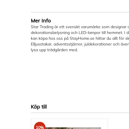
bildgalleriet
Mer Info
Star Trading är ett svenskt varumärke som designar o
dekorationsbelysning och LED-lampor till hemmet. I d
kan köpa hos oss på StayHome.se hittar du allt för s
Elljusstakar, adventsstjärnor, juldekorationer och även
lysa upp trädgården med.
Köp till
10%