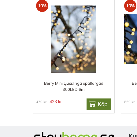
10%
10%
Berry Mini Ljusslinga opalfärgad
Be
300LED 6m
423 kr
470 kr
850 kr
Köp
Ku