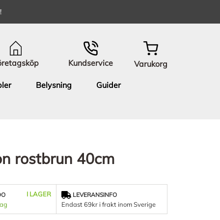
!
öretagsköp
Kundservice
Varukorg
ler
Belysning
Guider
on rostbrun 40cm
I LAGER
DO
LEVERANSINFO
dag
Endast 69kr i frakt inom Sverige