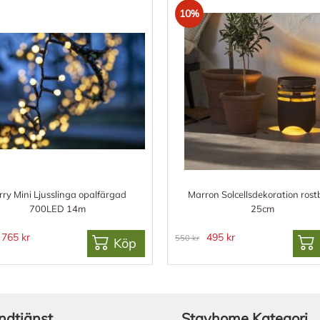
10%
rry Mini Ljusslinga opalfärgad
Marron Solcellsdekoration ros
700LED 14m
25cm
765 kr
495 kr
550 kr
Köp
ndtjänst
Stayhome Kategori