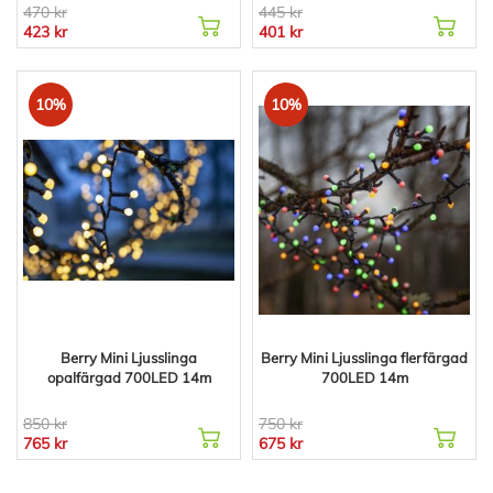
470 kr
445 kr
423 kr
401 kr
10%
10%
Berry Mini Ljusslinga
Berry Mini Ljusslinga flerfärgad
opalfärgad 700LED 14m
700LED 14m
850 kr
750 kr
765 kr
675 kr