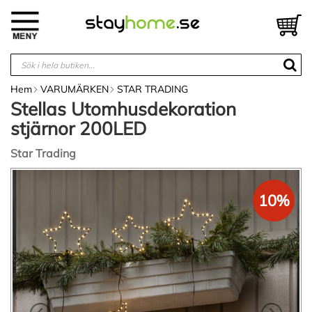
Hoppa
till
V
innehållet
Hem
VARUMÄRKEN
STAR TRADING
Stellas Utomhusdekoration
stjärnor 200LED
Star Trading
Hoppa
till
10%
slutet
av
bildgalleriet