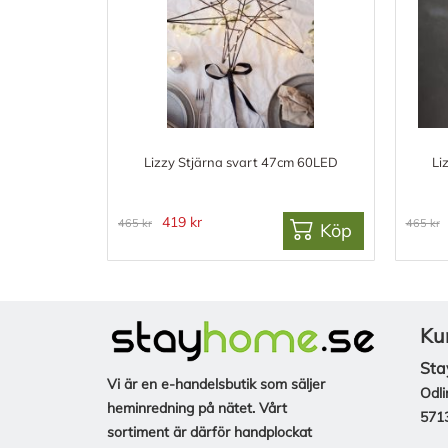
Lizzy Stjärna svart 47cm 60LED
Li
419 kr
465 kr
465 kr
Köp
Ku
Sta
Vi är en e-handelsbutik som säljer
Odli
heminredning på nätet. Vårt
571
sortiment är därför handplockat