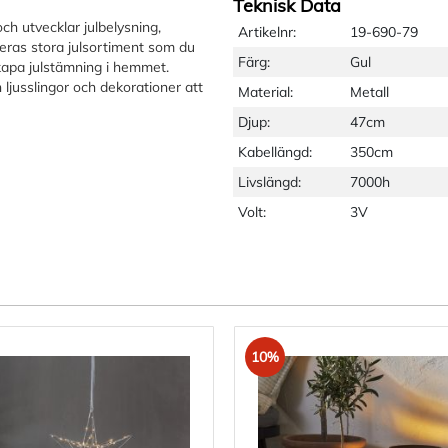
Teknisk Data
ch utvecklar julbelysning,
Artikelnr:
19-690-79
eras stora julsortiment som du
Färg:
Gul
kapa julstämning i hemmet.
 ljusslingor och dekorationer att
Material:
Metall
Djup:
47cm
Kabellängd:
350cm
Livslängd:
7000h
Volt:
3V
10%