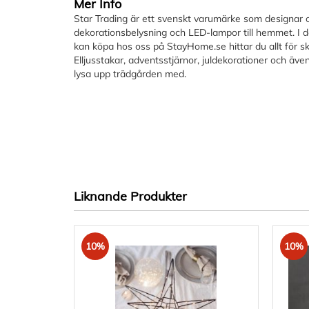
Mer Info
bildgalleriet
Star Trading är ett svenskt varumärke som designar o
dekorationsbelysning och LED-lampor till hemmet. I d
kan köpa hos oss på StayHome.se hittar du allt för s
Elljusstakar, adventsstjärnor, juldekorationer och även
lysa upp trädgården med.
Liknande Produkter
10%
10%