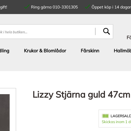
ift!
Ring gärna 010-3301305
Öppet köp i 14 dagar
SÖK
F
ling
Krukor & Blomlådor
Fårskinn
Hallmöb
Lizzy Stjärna guld 47c
LAGERSAL
Skickas inom 1 