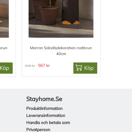
tbrun
Marron Solcellsdekoration rostbrun
40cm
567 kr
630 kr
Köp
Köp
Stayhome.se
Produktinformation
Leveransinformation
Handla och betala som
Privatperson