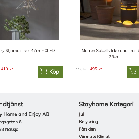
zzy Stjärna silver 47cm 60LED
Marron Solcellsdekoration ros
25cm
419 kr
495 kr
550 kr
Köp
ndtjänst
Stayhome Kategori
y Home and Enjoy AB
Jul
Belysning
ngsgatan 8
Fårskinn
38 Nässjö
Värme & Klimat