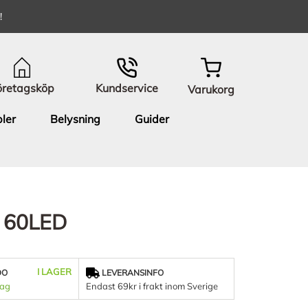
!
öretagsköp
Kundservice
Varukorg
ler
Belysning
Guider
m 60LED
I LAGER
DO
LEVERANSINFO
dag
Endast 69kr i frakt inom Sverige