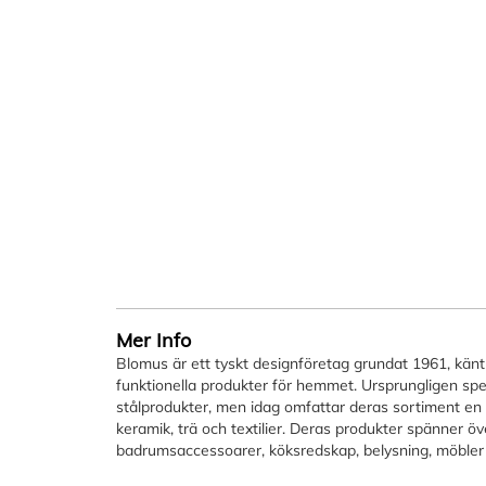
början
av
bildgalleriet
Mer Info
Blomus är ett tyskt designföretag grundat 1961, känt 
funktionella produkter för hemmet. Ursprungligen spec
stålprodukter, men idag omfattar deras sortiment en
keramik, trä och textilier. Deras produkter spänner öv
badrumsaccessoarer, köksredskap, belysning, möbler