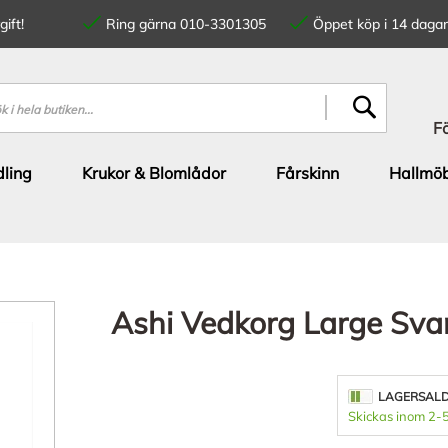
ift!
Ring gärna 010-3301305
Öppet köp i 14 dagar
SÖK
F
ling
Krukor & Blomlådor
Fårskinn
Hallmöb
Ashi Vedkorg Large Svar
LAGERSAL
Skickas inom 2-