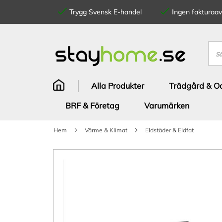
Trygg Svensk E-handel
Ingen fakturaavg
Hoppa
till
innehållet
Sök
Alla Produkter
Trädgård & Od
BRF & Företag
Varumärken
Hem
Värme & Klimat
Eldstäder & Eldfat
Hoppa
till
slutet
av
bildgalleriet