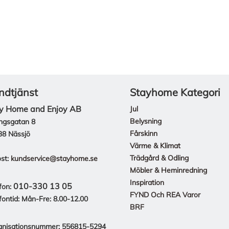
ndtjänst
Stayhome Kategori
y Home and Enjoy AB
Jul
Belysning
ngsgatan 8
Fårskinn
38 Nässjö
Värme & Klimat
Trädgård & Odling
st:
kundservice@stayhome.se
Möbler & Heminredning
Inspiration
010-330 13 05
fon:
FYND Och REA Varor
fontid: Mån-Fre: 8.00-12.00
BRF
anisationsnummer: 556815-5294