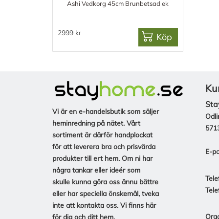
Ashi Vedkorg 45cm Brunbetsad ek
2999 kr
Köp
Ku
Sta
Vi är en e-handelsbutik som säljer
Odli
heminredning på nätet. Vårt
571
sortiment är därför handplockat
för att leverera bra och prisvärda
E-po
produkter till ert hem. Om ni har
några tankar eller ideér som
Tele
skulle kunna göra oss ännu bättre
Tele
eller har speciella önskemål, tveka
inte att kontakta oss. Vi finns här
Org
för dig och ditt hem.