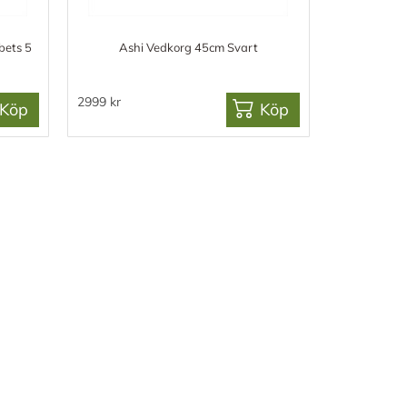
bets 5
Ashi Vedkorg 45cm Svart
2999 kr
Köp
Köp