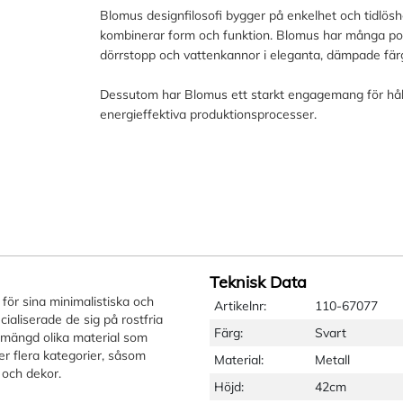
Blomus designfilosofi bygger på enkelhet och tidlösh
kombinerar form och funktion. Blomus har många pop
dörrstopp och vattenkannor i eleganta, dämpade fär
Dessutom har Blomus ett starkt engagemang för håll
energieffektiva produktionsprocesser.
Teknisk Data
för sina minimalistiska och
Artikelnr:
110-67077
ialiserade de sig på rostfria
Färg:
Svart
 mängd olika material som
er flera kategorier, såsom
Material:
Metall
 och dekor.
Höjd:
42cm