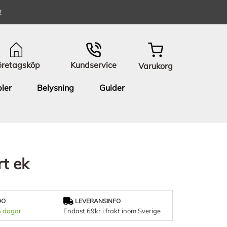
!
öretagsköp
Kundservice
Varukorg
ler
Belysning
Guider
t ek
DO
LEVERANSINFO
5 dagar
Endast 69kr i frakt inom Sverige