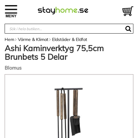
Hoppa
till
V
innehållet
Hem
Värme & Klimat
Eldstäder & Eldfat
Ashi Kaminverktyg 75,5cm
Brunbets 5 Delar
Blomus
Hoppa
till
slutet
av
bildgalleriet