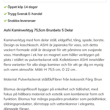
Öppet köp 14 dagar
Trygg Svensk E-handel
Snabba leveranser
Ashi Kaminverktyg 75,5cm Brunbets 5 Delar
Kaminverktyg med fem delar ställ, eldgaffel, tång, spade, borste.
Design av kaschkasch. ASHI är japanska för vass, och detta
vackert formade ställ är designat för att påminna om svajande
vass. Handtagen i ek har en magnet som håller verktygen på
plats i stället av pulverlackerat stål. Kollektionen ASHI innehåller
flera varianter för alla slags kaminer och för att ge dig en mysig
och varm atmosfär. Mått: H 75,5 cm, O 22 cm .
Material: Pulverlackerat stål/Ek/Fibrer från kokosnöt Färg: Brun
Blomus designfilosofi bygger på enkelhet och tidlöshet, med
fokus på hållbara material och estetik som kombinerar form och
funktion. Blomus har många populära produkter som pedalhinkar,
eldningsprodukter, dörrstopp och vattenkannor i eleganta,
dämpade färger.