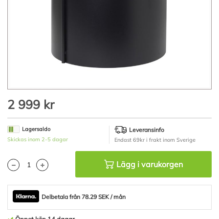
Hoppa
2 999 kr
till
början
av
Lagersaldo
Leveransinfo
bildgalleriet
Skickas inom 2-5 dagar
Endast 69kr i frakt inom Sverige
Lägg i varukorgen
Delbetala från 78.29 SEK / mån