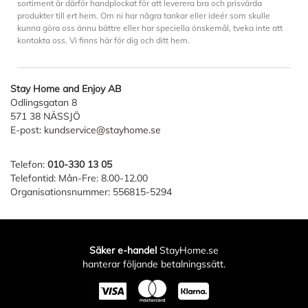
sortiment är därför handplockat för att leverera bra och prisvärda
produkter till ert hem. Om ni har några tankar eller ideér som skulle
kunna göra oss ännu bättre eller har speciella önskemål, tveka inte att
kontakta oss. Vi finns här för dig och ditt hem.
Stay Home and Enjoy AB
Odlingsgatan 8
571 38 NÄSSJÖ
E-post:
kundservice@stayhome.se
Telefon:
010-330 13 05
Telefontid: Mån-Fre: 8.00-12.00
Organisationsnummer: 556815-5294
Säker e-handel
StayHome.se
hanterar följande betalningssätt.