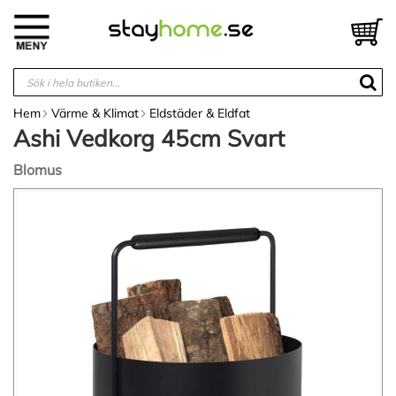
Hoppa
till
V
innehållet
Hem
Värme & Klimat
Eldstäder & Eldfat
Ashi Vedkorg 45cm Svart
Blomus
Hoppa
till
slutet
av
bildgalleriet