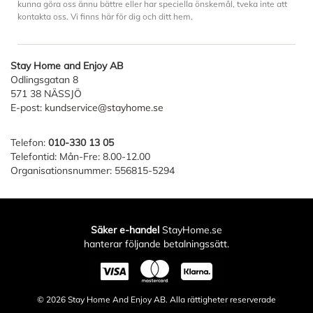
kunna göra oss ännu bättre eller har speciella önskemål, tveka inte att
kontakta oss. Vi finns här för dig och ditt hem.
Stay Home and Enjoy AB
Odlingsgatan 8
571 38 NÄSSJÖ
E-post:
kundservice@stayhome.se
Telefon:
010-330 13 05
Telefontid: Mån-Fre: 8.00-12.00
Organisationsnummer: 556815-5294
Säker e-handel
StayHome.se
hanterar följande betalningssätt.
© 2026
Stay Home And Enjoy AB
. Alla rättigheter reserverade