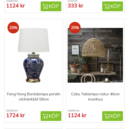
1499 kr
370 kr
1124 kr
333 kr
KÖP
KÖP
25%
25%
Fang Hong Bordslampa porslin
Cebu Taklampa natur 46cm
vit/mörkblå 58cm
inomhus
2299 kr
1499 kr
1724 kr
1124 kr
KÖP
KÖP