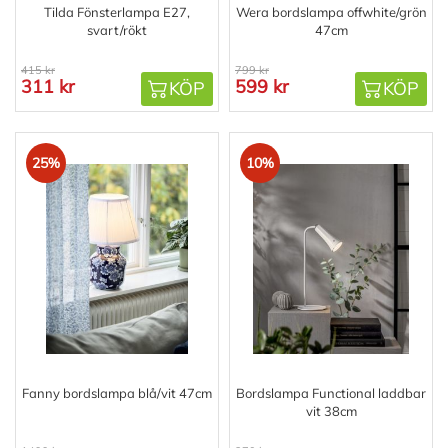
Tilda Fönsterlampa E27,
Wera bordslampa offwhite/grön
svart/rökt
47cm
415 kr
799 kr
311 kr
599 kr
KÖP
KÖP
25%
10%
Fanny bordslampa blå/vit 47cm
Bordslampa Functional laddbar
vit 38cm