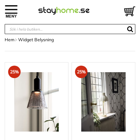
Hoppa
till
V
innehållet
Hem
Widget Belysning
25%
25%