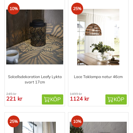
10%
25%
Solcellsdekoration Leafy Lykta
Lace Taklampa natur 46cm
svart 17cm
245 kr
1499 kr
221 kr
1124 kr
KÖP
KÖP
25%
10%