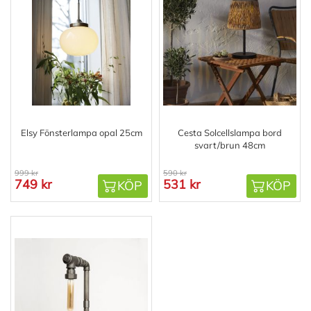
Elsy Fönsterlampa opal 25cm
Cesta Solcellslampa bord
svart/brun 48cm
999 kr
590 kr
749 kr
531 kr
KÖP
KÖP