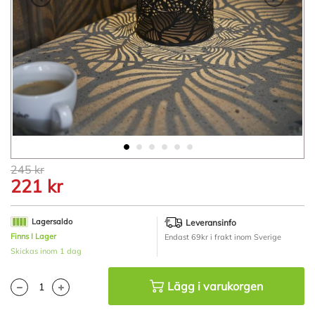
Hoppa
245 kr
till
221 kr
början
av
bildgalleriet
Lagersaldo
Leveransinfo
Finns I Lager
Endast 69kr i frakt inom Sverige
Skickas inom 1 dag
Lägg i varukorgen