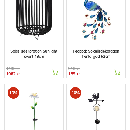
Solcellsdekoration Sunlight
Peacock Solcellsdekoration
svart 48cm
flerfärgad 52cm
1180 kr
210 kr
1062 kr
189 kr
10%
10%