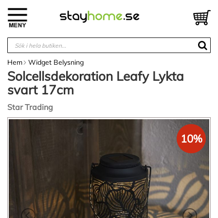
Hoppa
till
V
innehållet
Hem
Widget Belysning
Solcellsdekoration Leafy Lykta
svart 17cm
Star Trading
Hoppa
till
10%
slutet
av
bildgalleriet