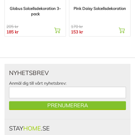
Globus Solcellsdekoration 3-
Pink Daisy Solcellsdekoration
pack
205 kr
170 kr
185 kr
153 kr
NYHETSBREV
Anmäl dig till vårt nyhetsbrev:
PRENUMERERA
STAY
HOME
.SE