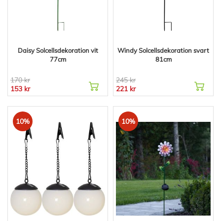
Daisy Solcellsdekoration vit
Windy Solcellsdekoration svart
77cm
81cm
170 kr
245 kr
153 kr
221 kr
10%
10%