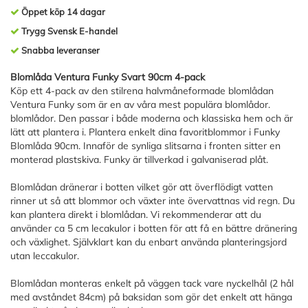
Öppet köp 14 dagar
Trygg Svensk E-handel
Snabba leveranser
Blomlåda Ventura Funky Svart 90cm 4-pack
Köp ett 4-pack av den stilrena halvmåneformade blomlådan
Ventura Funky som är en av våra mest populära blomlådor.
blomlådor. Den passar i både moderna och klassiska hem och är
lätt att plantera i. Plantera enkelt dina favoritblommor i Funky
Blomlåda 90cm. Innaför de synliga slitsarna i fronten sitter en
monterad plastskiva. Funky är tillverkad i galvaniserad plåt.
Blomlådan dränerar i botten vilket gör att överflödigt vatten
rinner ut så att blommor och växter inte övervattnas vid regn. Du
kan plantera direkt i blomlådan. Vi rekommenderar att du
använder ca 5 cm lecakulor i botten för att få en bättre dränering
och växlighet. Självklart kan du enbart använda planteringsjord
utan leccakulor.
Blomlådan monteras enkelt på väggen tack vare nyckelhål (2 hål
med avståndet 84cm) på baksidan som gör det enkelt att hänga