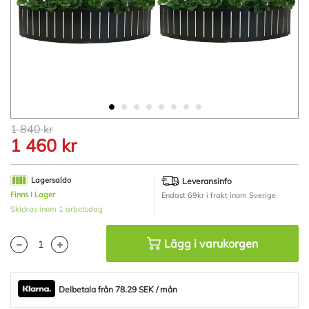
Hoppa
1 840 kr
till
1 460 kr
början
av
bildgalleriet
Lagersaldo
Leveransinfo
Finns I Lager
Endast 69kr i frakt inom Sverige
Skickas inom 1 arbetsdag
Lägg i varukorgen
Delbetala från 78.29 SEK / mån