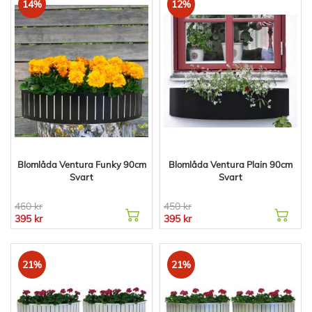
14%
12%
Blomlåda Ventura Funky 90cm
Blomlåda Ventura Plain 90cm
Svart
Svart
460 kr
450 kr
395 kr
395 kr
21%
21%