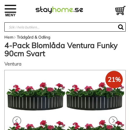
Hoppa
till
V
innehållet
Hem
Trädgård & Odling
4-Pack Blomlåda Ventura Funky
90cm Svart
Ventura
Hoppa
21%
till
slutet
av
bildgalleriet