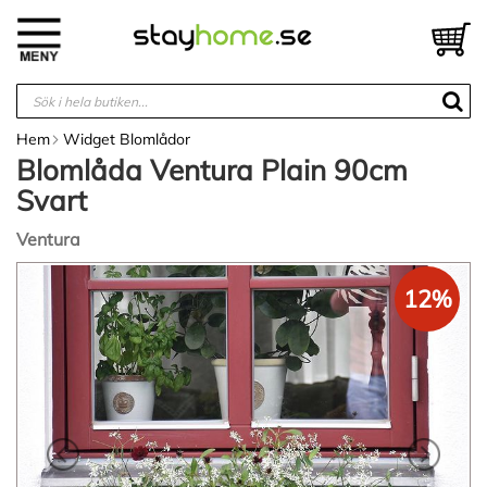
Hoppa
till
V
innehållet
Hem
Widget Blomlådor
Blomlåda Ventura Plain 90cm
Svart
Ventura
Hoppa
12%
till
slutet
av
bildgalleriet