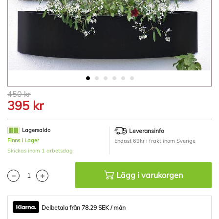
Hoppa
450 kr
till
395 kr
början
av
bildgalleriet
Lagersaldo
Leveransinfo
Finns I Lager
Endast 69kr i frakt inom Sverige
Skickas inom 1 arbetsdag
Lägg i varukorgen
Delbetala från 78.29 SEK / mån