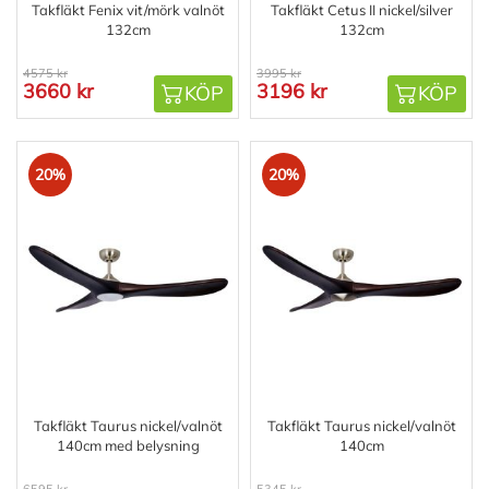
Takfläkt Fenix vit/mörk valnöt
Takfläkt Cetus II nickel/silver
132cm
132cm
4575 kr
3995 kr
3660 kr
3196 kr
KÖP
KÖP
20%
20%
Takfläkt Taurus nickel/valnöt
Takfläkt Taurus nickel/valnöt
140cm med belysning
140cm
6595 kr
5345 kr