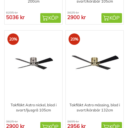
200cm
svart/körsbär 105cm
6295 kr
3625 kr
5036 kr
2900 kr
KÖP
KÖP
20%
20%
Takfläkt Astro nickel, blad i
Takfläkt Astro mässing, blad i
svart/ljusgrå 105cm
svart/körsbär 132cm
3625 kr
3695 kr
2900 kr
2956 kr
KÖP
KÖP