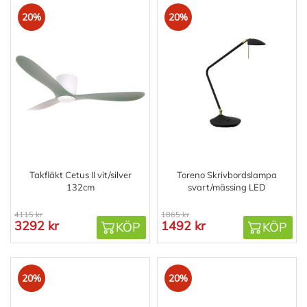
20%
20%
Takfläkt Cetus II vit/silver
Toreno Skrivbordslampa
132cm
svart/mässing LED
4115 kr
1865 kr
3292 kr
1492 kr
KÖP
KÖP
20%
20%