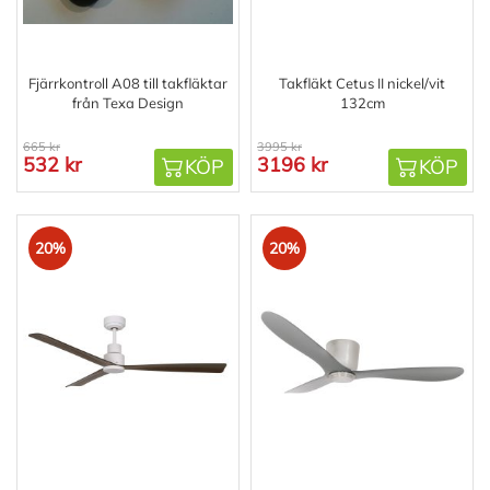
Fjärrkontroll A08 till takfläktar
Takfläkt Cetus II nickel/vit
från Texa Design
132cm
665 kr
3995 kr
532 kr
3196 kr
KÖP
KÖP
20%
20%