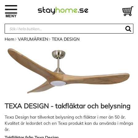
Hoppa
till
V
innehållet
Hem
VARUMÄRKEN
TEXA DESIGN
TEXA DESIGN - takfläktar och belysning
Texa Design har tillverkat belysning och fläktar i mer än 50 år.
Kvalitet är ledordet och en Texa produkt kan du använda i många
år.
Takfläktar från Texa Design