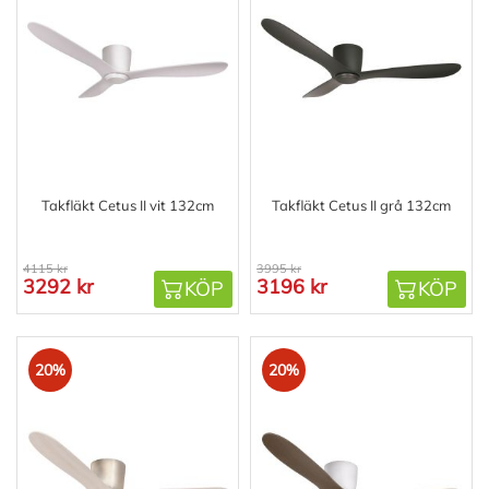
Takfläkt Cetus II vit 132cm
Takfläkt Cetus II grå 132cm
4115 kr
3995 kr
3292 kr
3196 kr
KÖP
KÖP
20%
20%