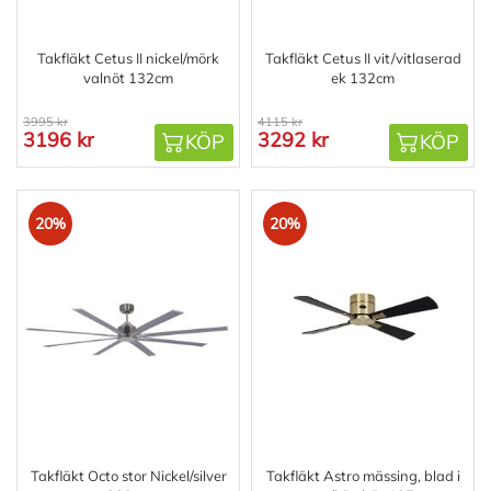
Takfläkt Cetus II nickel/mörk
Takfläkt Cetus II vit/vitlaserad
valnöt 132cm
ek 132cm
3995 kr
4115 kr
3196 kr
3292 kr
KÖP
KÖP
20%
20%
Takfläkt Octo stor Nickel/silver
Takfläkt Astro mässing, blad i