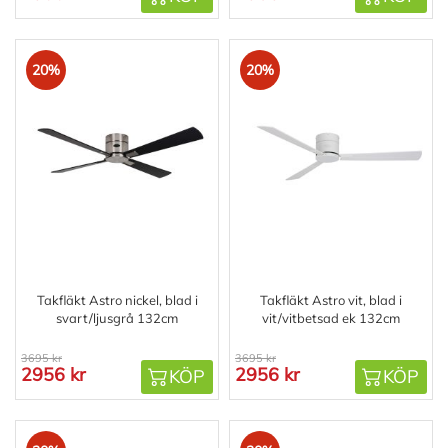
20%
20%
Takfläkt Astro nickel, blad i
Takfläkt Astro vit, blad i
svart/ljusgrå 132cm
vit/vitbetsad ek 132cm
3695 kr
3695 kr
2956 kr
2956 kr
KÖP
KÖP