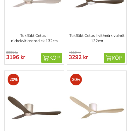
Takfläkt Cetus II
Takfläkt Cetus II vit/mörk valnöt
nickel/vitlaserad ek 132cm
132cm
3995 kr
4115 kr
3196 kr
3292 kr
KÖP
KÖP
20%
20%