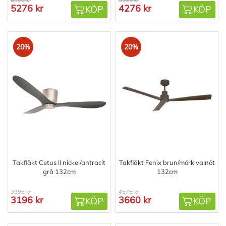
5276 kr
4276 kr
KÖP
KÖP
20%
20%
Takfläkt Cetus II nickel/antracit
Takfläkt Fenix brun/mörk valnöt
grå 132cm
132cm
3995 kr
4575 kr
3196 kr
3660 kr
KÖP
KÖP