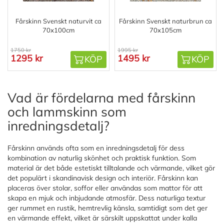
Fårskinn Svenskt naturvit ca
Fårskinn Svenskt naturbrun ca
70x100cm
70x105cm
1750 kr
1995 kr
1295 kr
1495 kr
KÖP
KÖP
Vad är fördelarna med fårskinn
och lammskinn som
inredningsdetalj?
Fårskinn används ofta som en inredningsdetalj för dess
kombination av naturlig skönhet och praktisk funktion. Som
material är det både estetiskt tilltalande och värmande, vilket gör
det populärt i skandinavisk design och interiör. Fårskinn kan
placeras över stolar, soffor eller användas som mattor för att
skapa en mjuk och inbjudande atmosfär. Dess naturliga textur
ger rummet en rustik, hemtrevlig känsla, samtidigt som det ger
en värmande effekt, vilket är särskilt uppskattat under kalla