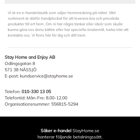
Vi är en e-handelsbutik som säljer heminredning på nätet. Vårt
sortiment är därför handplockat för att leverera bra och prisvärda
produkter till ert hem. Om ni har några tankar eller ideér som skulle
kunna göra oss ännu bättre eller har speciella önskemål, tveka inte att
kontakta oss. Vi finns här för dig och ditt hem.
Stay Home and Enjoy AB
Odlingsgatan 8
571 38 NÄSSJÖ
E-post:
kundservice@stayhome.se
Telefon:
010-330 13 05
Telefontid: Mån-Fre: 8.00-12.00
Organisationsnummer: 556815-5294
Säker e-handel
StayHome.se
hanterar följande betalningssätt.