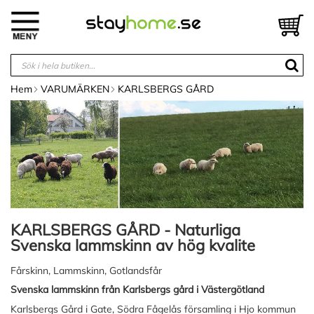
Hoppa
till
V
innehållet
Hem
VARUMÄRKEN
KARLSBERGS GÅRD
KARLSBERGS GÅRD - Naturliga
Svenska lammskinn av hög kvalite
Fårskinn, Lammskinn, Gotlandsfår
Svenska lammskinn från Karlsbergs gård i Västergötland
Karlsbergs Gård i Gate, Södra Fågelås församling i Hjo kommun