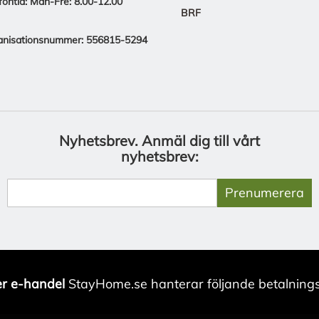
fontid: Mån-Fre: 8.00-12.00
BRF
anisationsnummer: 556815-5294
Nyhetsbrev.
Anmäl dig till vårt
nyhetsbrev:
Prenumerera
r e-handel
StayHome.se hanterar följande betalnings