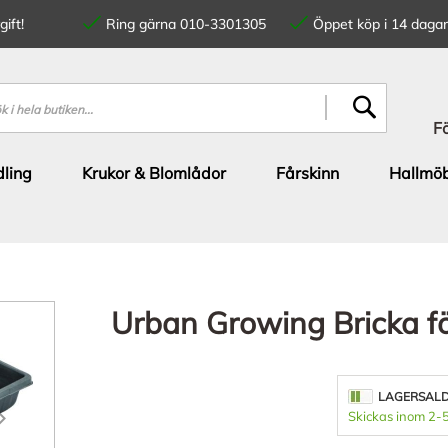
ift!
Ring gärna 010-3301305
Öppet köp i 14 dagar
SÖK
F
ling
Krukor & Blomlådor
Fårskinn
Hallmöb
Urban Growing Bricka fö
LAGERSAL
Skickas inom 2-