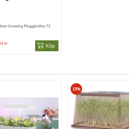
ban Growing Pluggbrätte 72
64 kr
Köp
15%