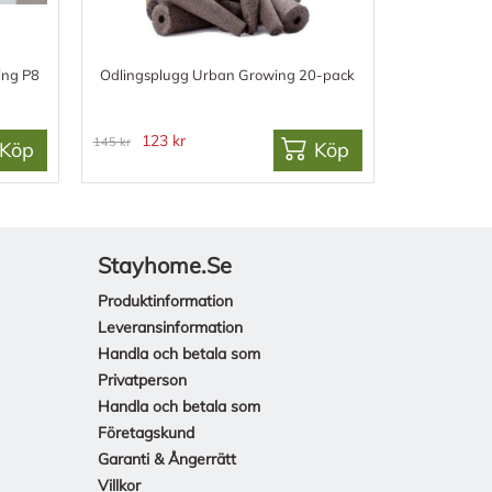
ing P8
Odlingsplugg Urban Growing 20-pack
123 kr
145 kr
Köp
Köp
Stayhome.se
Produktinformation
Leveransinformation
Handla och betala som
Privatperson
Handla och betala som
Företagskund
Garanti & Ångerrätt
Villkor