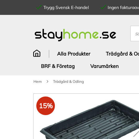
Trygg Svensk E-handel
Ingen fakturaavg
Hoppa
till
innehållet
Sök
Alla Produkter
Trädgård & Od
BRF & Företag
Varumärken
Hem
Trädgård & Odling
Hoppa
till
15%
slutet
av
bildgalleriet