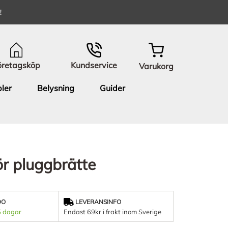
!
öretagsköp
Kundservice
Varukorg
ler
Belysning
Guider
r pluggbrätte
DO
LEVERANSINFO
5 dagar
Endast 69kr i frakt inom Sverige