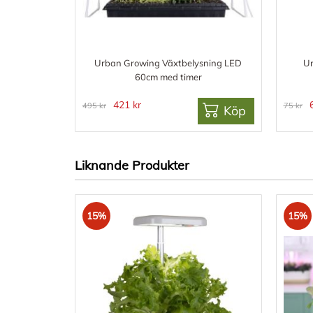
Urban Growing Växtbelysning LED
Ur
60cm med timer
421 kr
495 kr
75 kr
Köp
Liknande Produkter
15%
15%