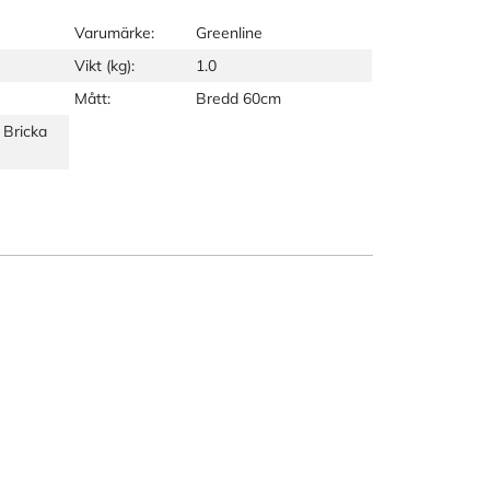
Varumärke:
Greenline
Vikt (kg):
1.0
Mått:
Bredd 60cm
 Bricka