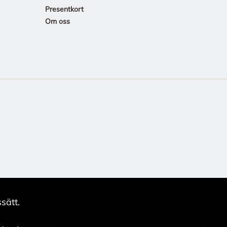
Presentkort
Om oss
sätt.