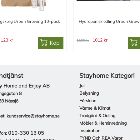
ngskorg Urban Growing 10-pack
Hydroponisk odling Urban Grow
123 kr
1012 kr
1190 kr
Köp
ndtjänst
Stayhome Kategori
y Home and Enjoy AB
Jul
Belysning
ngsgatan 8
Fårskinn
38 Nässjö
Värme & Klimat
Trädgård & Odling
st:
kundservice@stayhome.se
Möbler & Heminredning
Inspiration
010-330 13 05
fon:
FYND Och REA Varor