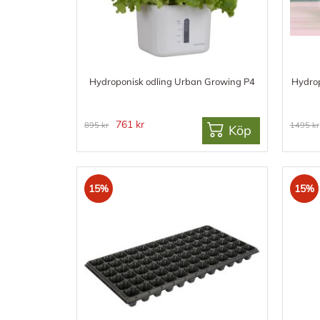
Hydroponisk odling Urban Growing P4
Hydro
761 kr
895 kr
1495 kr
Köp
15%
15%