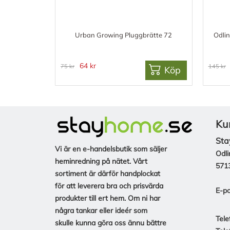
Urban Growing Pluggbrätte 72
Odli
64 kr
75 kr
145 kr
Köp
Ku
Sta
Vi är en e-handelsbutik som säljer
Odli
heminredning på nätet. Vårt
571
sortiment är därför handplockat
för att leverera bra och prisvärda
E-po
produkter till ert hem. Om ni har
några tankar eller ideér som
Tele
skulle kunna göra oss ännu bättre