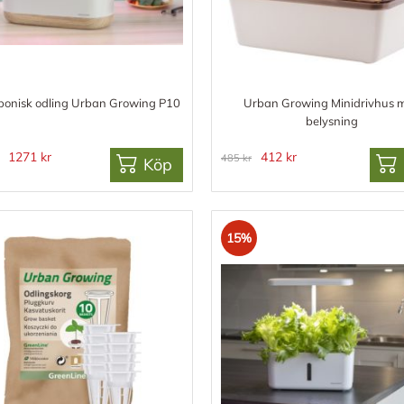
ponisk odling Urban Growing P10
Urban Growing Minidrivhus 
belysning
1271 kr
412 kr
485 kr
Köp
15%