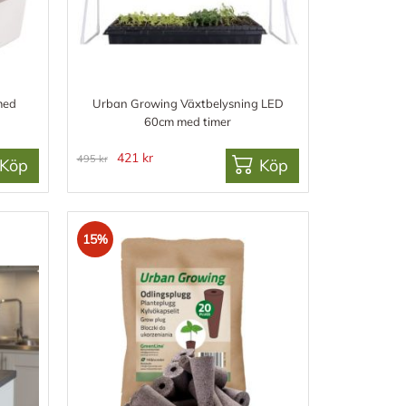
med
Urban Growing Växtbelysning LED
60cm med timer
421 kr
495 kr
Köp
Köp
15%