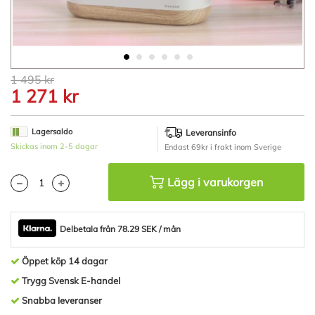
Hoppa
1 495 kr
till
1 271 kr
början
av
bildgalleriet
Lagersaldo
Leveransinfo
Skickas inom 2-5 dagar
Endast 69kr i frakt inom Sverige
Lägg i varukorgen
Delbetala från 78.29 SEK / mån
Öppet köp 14 dagar
Trygg Svensk E-handel
Snabba leveranser