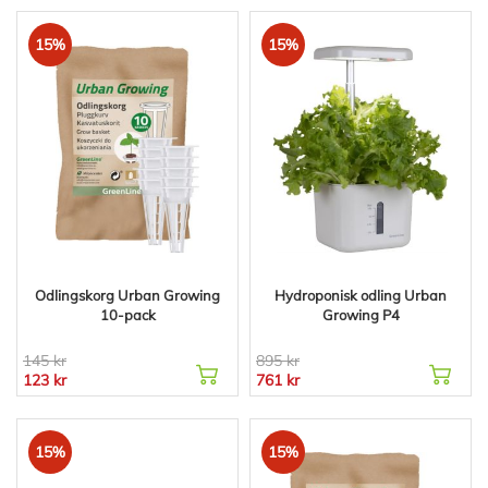
15%
15%
Odlingskorg Urban Growing
Hydroponisk odling Urban
10-pack
Growing P4
145 kr
895 kr
123 kr
761 kr
15%
15%