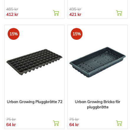
485 kr
495 kr
412 kr
421 kr
15%
15%
Urban Growing Pluggbrätte 72
Urban Growing Bricka för
pluggbrätte
75 kr
75 kr
64 kr
64 kr