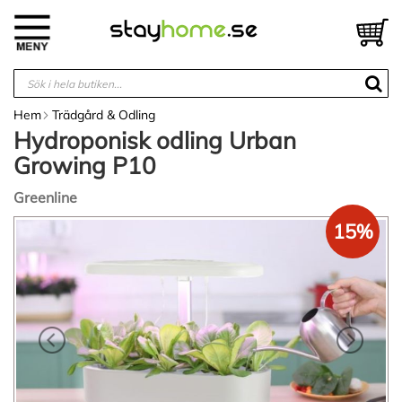
Hoppa
till
V
innehållet
Hem
Trädgård & Odling
Hydroponisk odling Urban
Growing P10
Greenline
Hoppa
15%
till
slutet
av
bildgalleriet