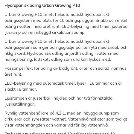
Hydroponisk odling Urban Growing P10
Urban Growing P10 är ett helautomatiskt hydroponiskt
odlingssystem med plats för 10 odlingspluggar. Snabb och enkel
odling i vatten, hela året runt. LED-belysning med timer, justerbar
ljusramp och en inbyggd cirkulationspump.
Urban Growing P10 är ett helautomatiskt hydroponiskt
odlingssystem som ger odlingsglädje på liten yta med snabb och
riklig skörd. Hydroponisk odling är jordfri odling i vatten med
näringslösning, lättskött odling som alla kan lyckas med.
Passar perfekt för odling av bladgrönt, örter och sallad inomhus
året runt.
LED-belysning med automatisk timer, lyser i 16 timmar och är
släckt i 8 timmar.
Ljusrampen är justerbar i höjdled och har två förinställda
ljusinställningar.
Rymlig vattenbehållare på 4,2 L, med en inbyggd pump som
cirkulerar och syresätter vattnet. Vattennivåindikator som tydligt
visar vattenmängden och varnar vid för låg vattennivå.