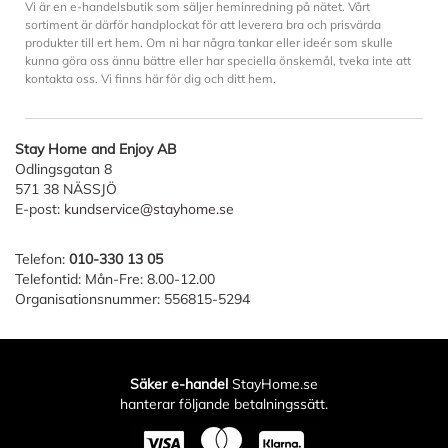
Vi är en e-handelsbutik som säljer heminredning på nätet. Vårt
sortiment är därför handplockat för att leverera bra och prisvärda
produkter till ert hem. Om ni har några tankar eller ideér som skulle
kunna göra oss ännu bättre eller har speciella önskemål, tveka inte att
kontakta oss. Vi finns här för dig och ditt hem.
Stay Home and Enjoy AB
Odlingsgatan 8
571 38 NÄSSJÖ
E-post:
kundservice@stayhome.se
Telefon:
010-330 13 05
Telefontid: Mån-Fre: 8.00-12.00
Organisationsnummer: 556815-5294
Säker e-handel
StayHome.se
hanterar följande betalningssätt.