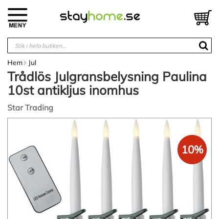
Hoppa
till
V
innehållet
Hem
Jul
Trådlös Julgransbelysning Paulina
10st antikljus inomhus
Star Trading
Hoppa
till
slutet
10%
av
bildgalleriet