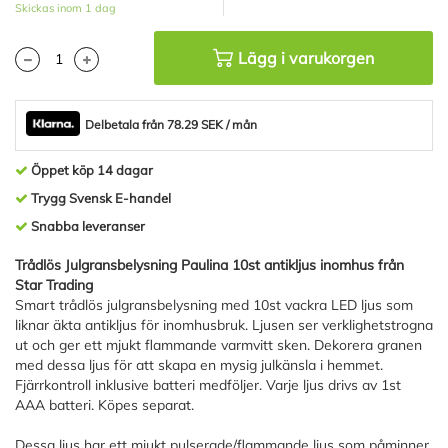
Skickas inom 1 dag
Lägg i varukorgen
Delbetala från 78.29 SEK / mån
Öppet köp 14 dagar
Trygg Svensk E-handel
Snabba leveranser
Trådlös Julgransbelysning Paulina 10st antikljus inomhus från
Star Trading
Smart trådlös julgransbelysning med 10st vackra LED ljus som
liknar äkta antikljus för inomhusbruk. Ljusen ser verklighetstrogna
ut och ger ett mjukt flammande varmvitt sken. Dekorera granen
med dessa ljus för att skapa en mysig julkänsla i hemmet.
Fjärrkontroll inklusive batteri medföljer. Varje ljus drivs av 1st
AAA batteri. Köpes separat.
Dessa ljus har ett mjukt pulserade/flammande ljus som påminner