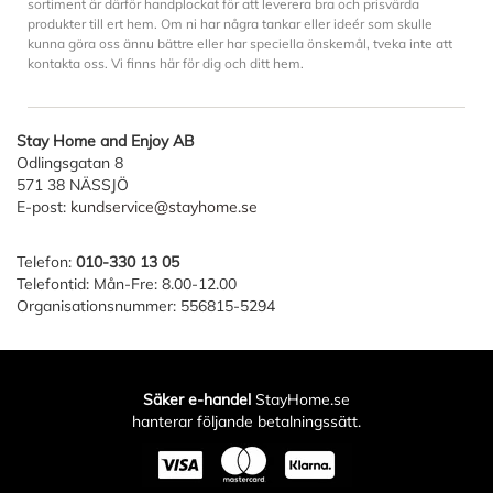
sortiment är därför handplockat för att leverera bra och prisvärda
produkter till ert hem. Om ni har några tankar eller ideér som skulle
kunna göra oss ännu bättre eller har speciella önskemål, tveka inte att
kontakta oss. Vi finns här för dig och ditt hem.
Stay Home and Enjoy AB
Odlingsgatan 8
571 38 NÄSSJÖ
E-post:
kundservice@stayhome.se
Telefon:
010-330 13 05
Telefontid: Mån-Fre: 8.00-12.00
Organisationsnummer: 556815-5294
Säker e-handel
StayHome.se
hanterar följande betalningssätt.