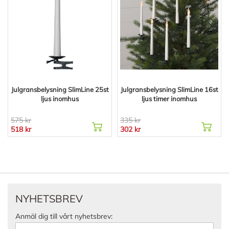
Julgransbelysning SlimLine 25st
Julgransbelysning SlimLine 16st
ljus inomhus
ljus timer inomhus
575 kr
335 kr
518 kr
302 kr
NYHETSBREV
Anmäl dig till vårt nyhetsbrev: