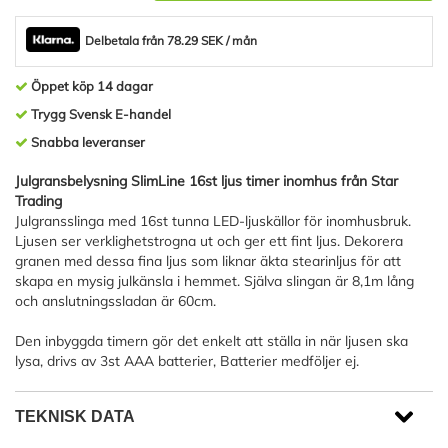
Delbetala från 78.29 SEK / mån
Öppet köp 14 dagar
Trygg Svensk E-handel
Snabba leveranser
Julgransbelysning SlimLine 16st ljus timer inomhus från Star
Trading
Julgransslinga med 16st tunna LED-ljuskällor för inomhusbruk.
Ljusen ser verklighetstrogna ut och ger ett fint ljus. Dekorera
granen med dessa fina ljus som liknar äkta stearinljus för att
skapa en mysig julkänsla i hemmet. Själva slingan är 8,1m lång
och anslutningssladan är 60cm.
Den inbyggda timern gör det enkelt att ställa in när ljusen ska
lysa, drivs av 3st AAA batterier, Batterier medföljer ej.
TEKNISK DATA