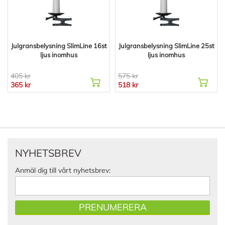
Julgransbelysning SlimLine 16st
Julgransbelysning SlimLine 25st
ljus inomhus
ljus inomhus
405 kr
575 kr
365 kr
518 kr
NYHETSBREV
Anmäl dig till vårt nyhetsbrev:
PRENUMERERA