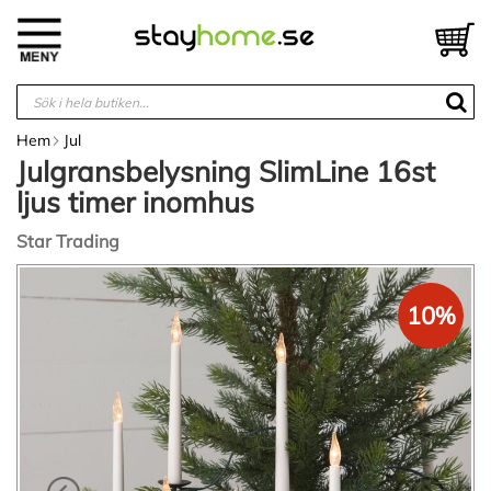
Hoppa
till
V
innehållet
Hem
Jul
Julgransbelysning SlimLine 16st
ljus timer inomhus
Star Trading
Hoppa
till
10%
slutet
av
bildgalleriet