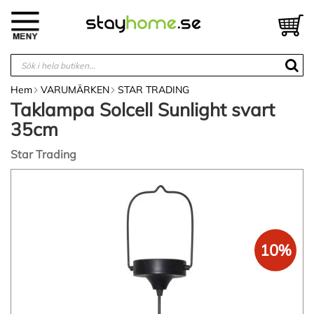
Hoppa
till
V
innehållet
Hem
VARUMÄRKEN
STAR TRADING
Taklampa Solcell Sunlight svart
35cm
Star Trading
Hoppa
till
slutet
av
bildgalleriet
10%