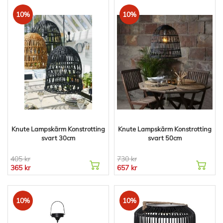
10%
10%
Knute Lampskärm Konstrotting
Knute Lampskärm Konstrotting
svart 30cm
svart 50cm
405 kr
730 kr
365 kr
657 kr
10%
10%