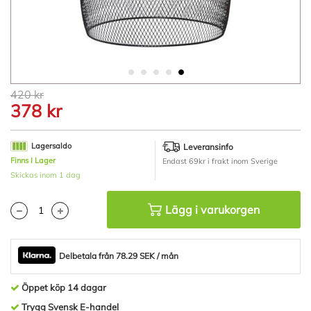
Hoppa
420 kr
till
378 kr
början
av
bildgalleriet
Lagersaldo
Leveransinfo
Finns I Lager
Endast 69kr i frakt inom Sverige
Skickas inom 1 dag
Lägg i varukorgen
Delbetala från 78.29 SEK / mån
Öppet köp 14 dagar
Trygg Svensk E-handel