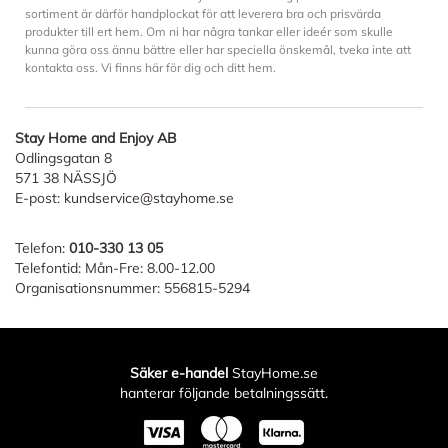
sortiment är därför handplockat för att leverera bra och prisvärda
produkter till ert hem. Om ni har några tankar eller ideér som skulle
kunna göra oss ännu bättre eller har speciella önskemål, tveka inte att
kontakta oss. Vi finns här för dig och ditt hem.
Stay Home and Enjoy AB
Odlingsgatan 8
571 38 NÄSSJÖ
E-post:
kundservice@stayhome.se
Telefon:
010-330 13 05
Telefontid: Mån-Fre: 8.00-12.00
Organisationsnummer: 556815-5294
Säker e-handel
StayHome.se
hanterar följande betalningssätt.