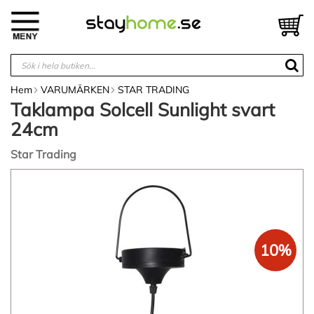
Hoppa
till
V
innehållet
Hem
VARUMÄRKEN
STAR TRADING
Taklampa Solcell Sunlight svart
24cm
Star Trading
Hoppa
till
slutet
av
bildgalleriet
10%