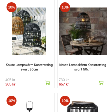
10%
10%
Knute Lampskärm Konstrotting
Knute Lampskärm Konstrotting
svart 30cm
svart 50cm
405 kr
730 kr
365 kr
657 kr
10%
10%