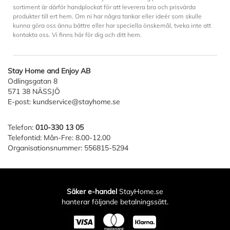
sortiment är därför handplockat för att leverera bra och prisvärda
produkter till ert hem. Om ni har några tankar eller ideér som skulle
kunna göra oss ännu bättre eller har speciella önskemål, tveka inte att
kontakta oss. Vi finns här för dig och ditt hem.
Stay Home and Enjoy AB
Odlingsgatan 8
571 38 NÄSSJÖ
E-post:
kundservice@stayhome.se
Telefon:
010-330 13 05
Telefontid: Mån-Fre: 8.00-12.00
Organisationsnummer: 556815-5294
Säker e-handel
StayHome.se
hanterar följande betalningssätt.