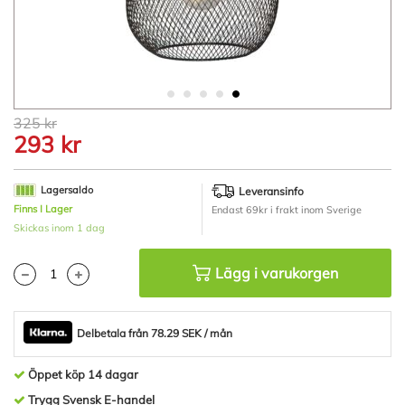
Hoppa
325 kr
till
293 kr
början
av
bildgalleriet
Lagersaldo
Leveransinfo
Finns I Lager
Endast 69kr i frakt inom Sverige
Skickas inom 1 dag
Lägg i varukorgen
Delbetala från 78.29 SEK / mån
Öppet köp 14 dagar
Trygg Svensk E-handel