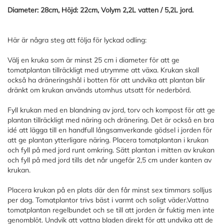
Diameter: 28cm, Höjd: 22cm, Volym 2,2L vatten / 5,2L jord.
Här är några steg att följa för lyckad odling:
Välj en kruka som är minst 25 cm i diameter för att ge
tomatplantan tillräckligt med utrymme att växa. Krukan skall
också ha dräneringshål i botten för att undvika att plantan blir
dränkt om krukan används utomhus utsatt för nederbörd.
Fyll krukan med en blandning av jord, torv och kompost för att ge
plantan tillräckligt med näring och dränering. Det är också en bra
idé att lägga till en handfull långsamverkande gödsel i jorden för
att ge plantan ytterligare näring. Placera tomatplantan i krukan
och fyll på med jord runt omkring. Sätt plantan i mitten av krukan
och fyll på med jord tills det når ungefär 2,5 cm under kanten av
krukan.
Placera krukan på en plats där den får minst sex timmars solljus
per dag. Tomatplantor trivs bäst i varmt och soligt väder.Vattna
tomatplantan regelbundet och se till att jorden är fuktig men inte
genomblöt. Undvik att vattna bladen direkt för att undvika att de