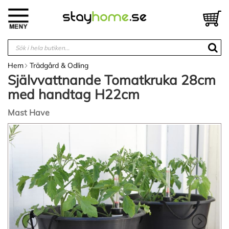
Hoppa
till
V
innehållet
Hem
Trädgård & Odling
Självvattnande Tomatkruka 28cm
med handtag H22cm
Mast Have
Hoppa
till
slutet
av
bildgalleriet