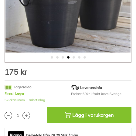
Hoppa
175 kr
till
början
av
Lagersaldo
Leveransinfo
bildgalleriet
Finns I Lager
Endast 69kr i frakt inom Sverige
Skickas inom 1 arbetsdag
Lägg i varukorgen
Delbetala från 78.29 SEK / mån