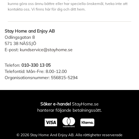
kunna göra oss ännu bättre eller har speciella önskemål, tveka inte att
kontakta oss. Vi finns här för dig och ditt hem.
Stay Home and Enjoy AB
Odlingsgatan 8
571 38 NÄSSJÖ
E-post:
kundservice@stayhome.se
Telefon:
010-330 13 05
Telefontid: Mån-Fre: 8.00-12.00
Organisationsnummer: 556815-5294
Säker e-handel
StayHome.se
hanterar följande betalningssätt.
© 2026
Stay Home And Enjoy AB
. Alla rättigheter reserverade