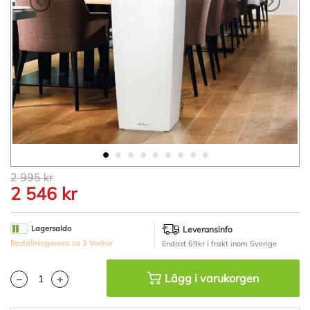
Hoppa
2 995 kr
till
2 546 kr
början
av
bildgalleriet
Lagersaldo
Leveransinfo
Beställningsvara ca 3 Veckor
Endast 69kr i frakt inom Sverige
Lägg i varukorgen