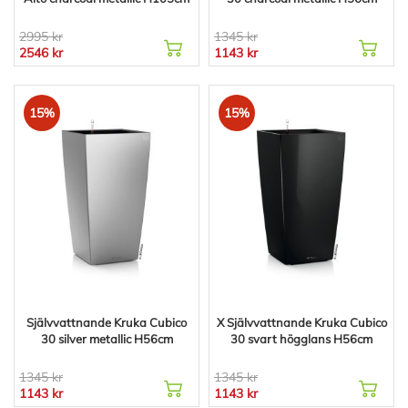
2995 kr
1345 kr
2546 kr
1143 kr
15%
15%
Självvattnande Kruka Cubico
X Självvattnande Kruka Cubico
30 silver metallic H56cm
30 svart högglans H56cm
1345 kr
1345 kr
1143 kr
1143 kr