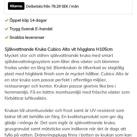
Delbetala från 78.29 SEK / mån
Öppet köp 14 dagar
Trygg Svensk E-handel
Snabba leveranser
Självvattnande Kruka Cubico Alto vit högglans H105cm
Mycket stor och stilren självvattnande kruka med smart
självbevattningssystem som låter dina växter och blommor
frodas under en lång tid. Blomkrukan är tillverkad av slagtålig
plast med högblank finish som är mycket hållbar. Cubico Alto är
en stor kruka som passar perfekt i offentliga miljöer,
restauranger och kontor. Krukan passar givetvis lika bra i
hemmamiljö. Få en bättre inomhusmiljö med fräscha växter som
förbättrar luftkvalitén.
Krukan tål utomhusväder och frost samt är UV-resistent som
bidrar till att behålla sin färg. En kvalitetsprodukt som ger dig
glädje i många år. Det som ingår är självvattnande kruka,
grusgranulat samt mätsticka som indikerar när det är dags att
fylla på vatten. Dräneringsplugg finns i botten av krukan som kan