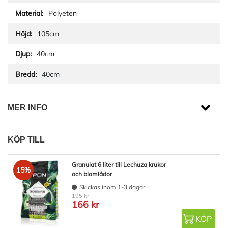
Polyeten
105cm
40cm
40cm
MER INFO
KÖP TILL
Granulat 6 liter till Lechuza krukor
15%
och blomlådor
Skickas inom 1-3 dagar
195 kr
166 kr
KÖP