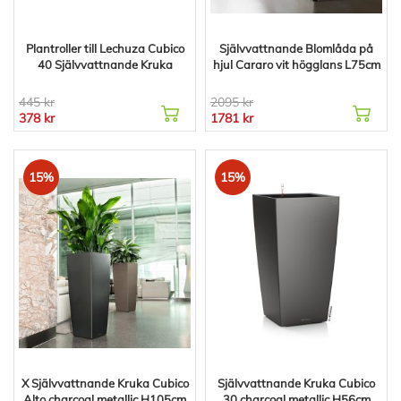
Plantroller till Lechuza Cubico
Självvattnande Blomlåda på
40 Självvattnande Kruka
hjul Cararo vit högglans L75cm
445 kr
2095 kr
378 kr
1781 kr
15%
15%
X Självvattnande Kruka Cubico
Självvattnande Kruka Cubico
Alto charcoal metallic H105cm
30 charcoal metallic H56cm