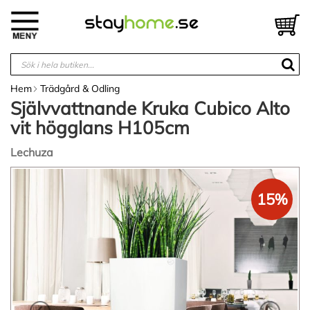
Hoppa
till
V
innehållet
Hem
Trädgård & Odling
Självvattnande Kruka Cubico Alto
vit högglans H105cm
Lechuza
Hoppa
till
15%
slutet
av
bildgalleriet