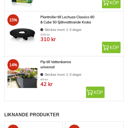
KÖP
Plantroller till Lechuza Classico 60
15%
& Cube 50 Självvattnande Kruka
Skickas inom 1-3 dagar
365 kr
310 kr
KÖP
Pip till Vattenkanna
14%
universal
Skickas inom 1-3 dagar
49 kr
42 kr
KÖP
LIKNANDE PRODUKTER