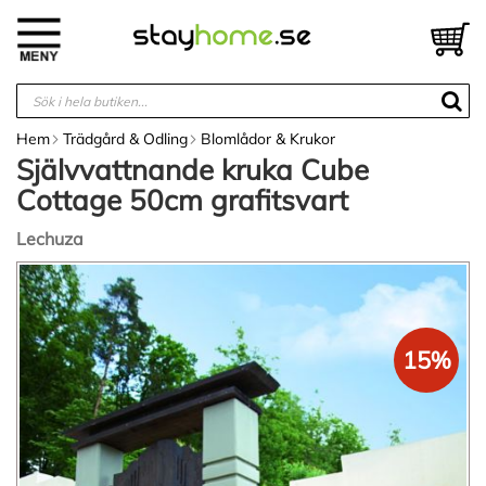
Hoppa
till
V
innehållet
Hem
Trädgård & Odling
Blomlådor & Krukor
Självvattnande kruka Cube
Cottage 50cm grafitsvart
Lechuza
Hoppa
till
slutet
av
15%
bildgalleriet