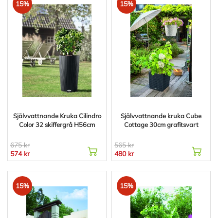
15%
15%
Självvattnande Kruka Cilindro
Självvattnande kruka Cube
Color 32 skiffergrå H56cm
Cottage 30cm grafitsvart
675 kr
565 kr
574 kr
480 kr
15%
15%