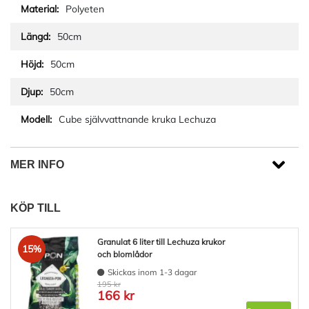
Polyeten
50cm
50cm
50cm
Cube självvattnande kruka Lechuza
MER INFO
KÖP TILL
Granulat 6 liter till Lechuza krukor
15%
och blomlådor
Skickas inom 1-3 dagar
195 kr
166 kr