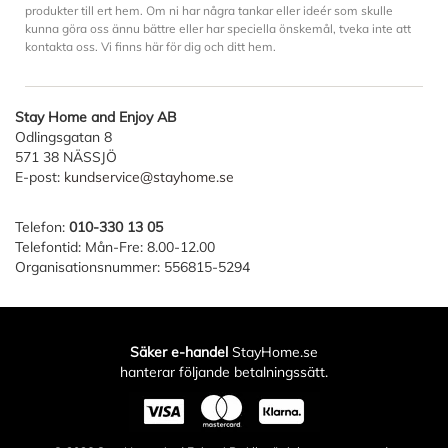
produkter till ert hem. Om ni har några tankar eller ideér som skulle
kunna göra oss ännu bättre eller har speciella önskemål, tveka inte att
kontakta oss. Vi finns här för dig och ditt hem.
Stay Home and Enjoy AB
Odlingsgatan 8
571 38 NÄSSJÖ
E-post:
kundservice@stayhome.se
Telefon:
010-330 13 05
Telefontid: Mån-Fre: 8.00-12.00
Organisationsnummer: 556815-5294
Säker e-handel
StayHome.se
hanterar följande betalningssätt.