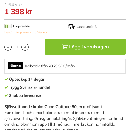
Hoppa
1 645 kr
till
1 398 kr
början
av
bildgalleriet
Lagersaldo
Leveransinfo
Beställningsvara ca 3 Veckor
Lägg i varukorgen
Delbetala från 78.29 SEK / mån
Öppet köp 14 dagar
Trygg Svensk E-handel
Snabba leveranser
Självvattnande kruka Cube Cottage 50cm grafitsvart
Funktionell och smart blomkruka med innerkruka med
självbevattning. Grusgrannulat ingår. Självbevattningen tar hand
om dina blommor i upp till 1 månad. Innerkrukan har infällda