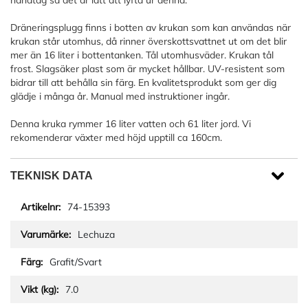
handtag så det är lätt att lyfta ur denna.
Dräneringsplugg finns i botten av krukan som kan användas när
krukan står utomhus, då rinner överskottsvattnet ut om det blir
mer än 16 liter i bottentanken. Tål utomhusväder. Krukan tål
frost. Slagsäker plast som är mycket hållbar. UV-resistent som
bidrar till att behålla sin färg. En kvalitetsprodukt som ger dig
glädje i många år. Manual med instruktioner ingår.
Denna kruka rymmer 16 liter vatten och 61 liter jord. Vi
rekomenderar växter med höjd upptill ca 160cm.
TEKNISK DATA
74-15393
Lechuza
Grafit/Svart
7.0