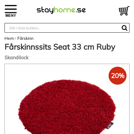
Hoppa
till
V
innehållet
Hem
Fårskinn
Fårskinnssits Seat 33 cm Ruby
Skandilock
Hoppa
till
20%
slutet
av
bildgalleriet