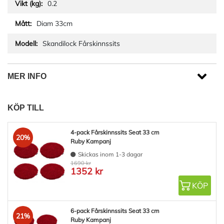
0.2
Diam 33cm
Skandilock Fårskinnssits
MER INFO
KÖP TILL
4-pack Fårskinnssits Seat 33 cm
20%
Ruby Kampanj
Skickas inom 1-3 dagar
1690 kr
1352 kr
KÖP
6-pack Fårskinnssits Seat 33 cm
21%
Ruby Kampanj