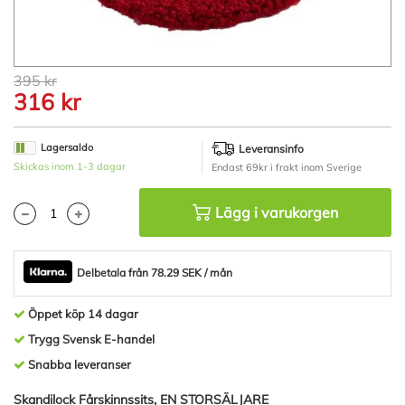
Hoppa
395 kr
till
316 kr
början
av
bildgalleriet
Lagersaldo
Leveransinfo
Skickas inom 1-3 dagar
Endast 69kr i frakt inom Sverige
Lägg i varukorgen
Delbetala från 78.29 SEK / mån
Öppet köp 14 dagar
Trygg Svensk E-handel
Snabba leveranser
Skandilock Fårskinnssits, EN STORSÄLJARE