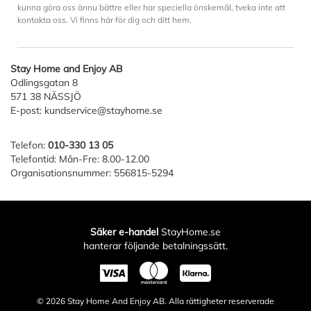
kunna göra oss ännu bättre eller har speciella önskemål, tveka inte att
kontakta oss. Vi finns här för dig och ditt hem.
Stay Home and Enjoy AB
Odlingsgatan 8
571 38 NÄSSJÖ
E-post:
kundservice@stayhome.se
Telefon:
010-330 13 05
Telefontid: Mån-Fre: 8.00-12.00
Organisationsnummer: 556815-5294
Säker e-handel
StayHome.se
hanterar följande betalningssätt.
© 2026
Stay Home And Enjoy AB
. Alla rättigheter reserverade