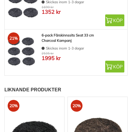
Skickas inom 1-3 dagar
1690 kr
1352 kr
KÖP
6-pack Fårskinnssits Seat 33 cm
21%
Charcoal Kampanj
Skickas inom 1-3 dagar
2535 kr
1995 kr
KÖP
LIKNANDE PRODUKTER
20%
20%