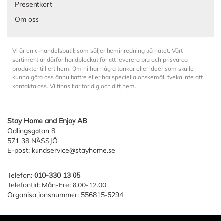
Presentkort
Om oss
Vi är en e-handelsbutik som säljer heminredning på nätet. Vårt
sortiment är därför handplockat för att leverera bra och prisvärda
produkter till ert hem. Om ni har några tankar eller ideér som skulle
kunna göra oss ännu bättre eller har speciella önskemål, tveka inte att
kontakta oss. Vi finns här för dig och ditt hem.
Stay Home and Enjoy AB
Odlingsgatan 8
571 38 NÄSSJÖ
E-post:
kundservice@stayhome.se
Telefon:
010-330 13 05
Telefontid: Mån-Fre: 8.00-12.00
Organisationsnummer: 556815-5294