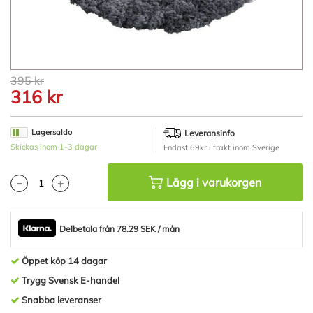
Hoppa
395 kr
till
316 kr
början
av
bildgalleriet
Lagersaldo
Leveransinfo
Skickas inom 1-3 dagar
Endast 69kr i frakt inom Sverige
Lägg i varukorgen
Delbetala från 78.29 SEK / mån
Öppet köp 14 dagar
Trygg Svensk E-handel
Snabba leveranser