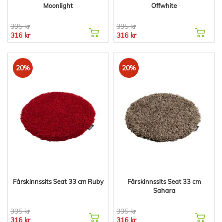
Moonlight
Offwhite
395 kr
395 kr
316 kr
316 kr
20%
20%
Fårskinnssits Seat 33 cm Ruby
Fårskinnssits Seat 33 cm
Sahara
395 kr
395 kr
316 kr
316 kr