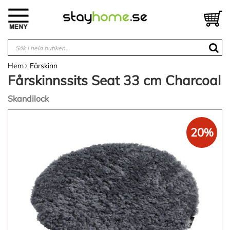
Hoppa
till
V
innehållet
Hem
Fårskinn
Fårskinnssits Seat 33 cm Charcoal
Skandilock
Hoppa
till
20%
slutet
av
bildgalleriet