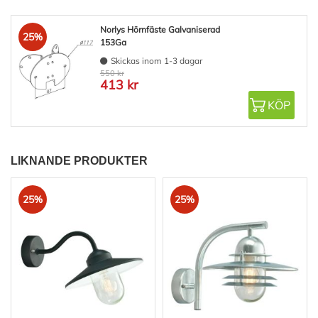
Norlys Hörnfäste Galvaniserad
25%
153Ga
Skickas inom 1-3 dagar
550 kr
413 kr
KÖP
LIKNANDE PRODUKTER
25%
25%