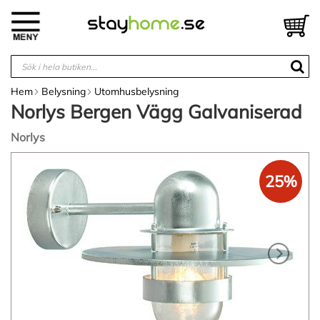
Hoppa
till
V
innehållet
Hem
Belysning
Utomhusbelysning
Norlys Bergen Vägg Galvaniserad
Norlys
Hoppa
till
25%
slutet
av
bildgalleriet