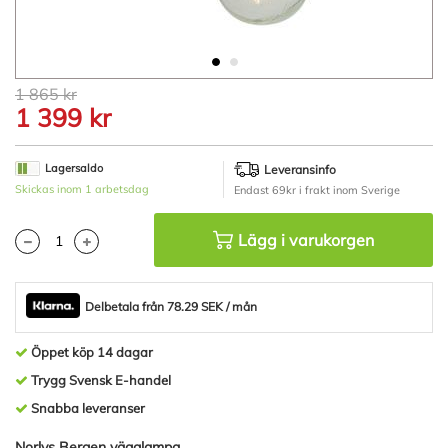
Hoppa
1 865 kr
till
1 399 kr
början
av
bildgalleriet
Lagersaldo
Leveransinfo
Skickas inom 1 arbetsdag
Endast 69kr i frakt inom Sverige
Lägg i varukorgen
Delbetala från 78.29 SEK / mån
Öppet köp 14 dagar
Trygg Svensk E-handel
Snabba leveranser
Norlys Bergen vägglampa