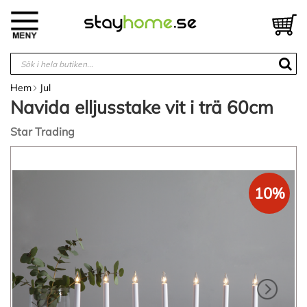
Hoppa
till
V
innehållet
Hem
Jul
Navida elljusstake vit i trä 60cm
Star Trading
Hoppa
till
slutet
10%
av
bildgalleriet