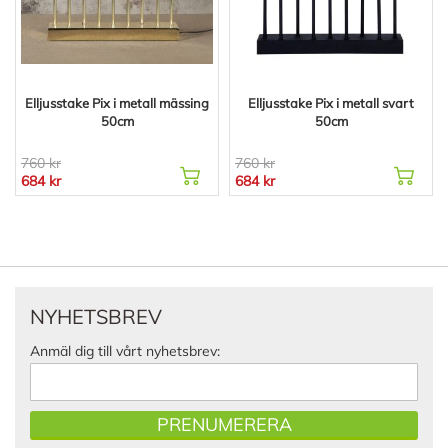
Elljusstake Pix i metall mässing
Elljusstake Pix i metall svart
50cm
50cm
760 kr
760 kr
684 kr
684 kr
NYHETSBREV
Anmäl dig till vårt nyhetsbrev:
PRENUMERERA