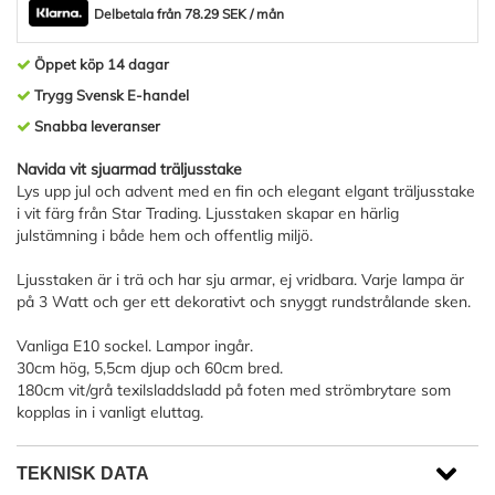
Delbetala från 78.29 SEK / mån
Öppet köp 14 dagar
Trygg Svensk E-handel
Snabba leveranser
Navida vit sjuarmad träljusstake
Lys upp jul och advent med en fin och elegant elgant träljusstake
i vit färg från Star Trading. Ljusstaken skapar en härlig
julstämning i både hem och offentlig miljö.
Ljusstaken är i trä och har sju armar, ej vridbara. Varje lampa är
på 3 Watt och ger ett dekorativt och snyggt rundstrålande sken.
Vanliga E10 sockel. Lampor ingår.
30cm hög, 5,5cm djup och 60cm bred.
180cm vit/grå texilsladdsladd på foten med strömbrytare som
kopplas in i vanligt eluttag.
TEKNISK DATA