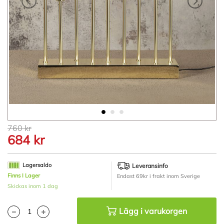
Hoppa
760 kr
till
684 kr
början
av
bildgalleriet
Lagersaldo
Leveransinfo
Finns I Lager
Endast 69kr i frakt inom Sverige
Skickas inom 1 dag
Lägg i varukorgen