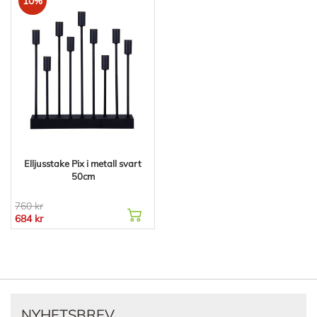
10%
Elljusstake Pix i metall svart
50cm
760 kr
684 kr
NYHETSBREV