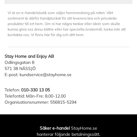
Vi är en e-handelsbutik som säljer heminredning på nätet. Vårt
sortiment är därför handplockat för att leverera bra och prisvärda
produkter till ert hem. Om ni har några tankar eller ideér som skulle
kunna göra oss ännu bättre eller har speciella önskemål, tveka inte att
kontakta oss. Vi finns här för dig och ditt hem.
Stay Home and Enjoy AB
Odlingsgatan 8
571 38 NÄSSJÖ
E-post:
kundservice@stayhome.se
Telefon:
010-330 13 05
Telefontid: Mån-Fre: 8.00-12.00
Organisationsnummer: 556815-5294
Säker e-handel
StayHome.se
hanterar följande betalningssätt.