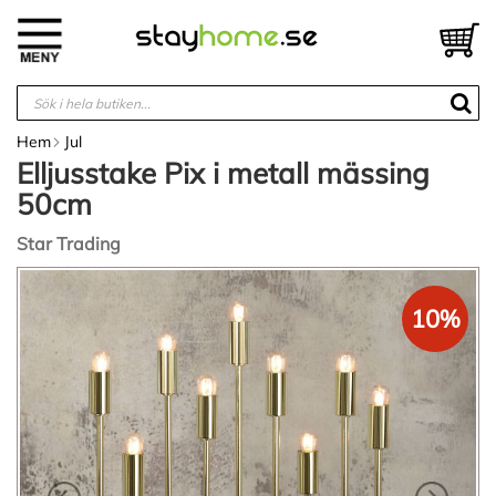
Hoppa
till
V
innehållet
Hem
Jul
Elljusstake Pix i metall mässing
50cm
Star Trading
Hoppa
till
10%
slutet
av
bildgalleriet