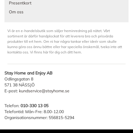
Presentkort
Om oss
Vi är en e-handelsbutik som säljer heminredning på nätet. Vårt
sortiment är därför handplockat för att leverera bra och prisvärda
produkter till ert hem. Om ni har några tankar eller ideér som skulle
kunna göra oss ännu bättre eller har speciella önskemål, tveka inte att
kontakta oss. Vi finns här för dig och ditt hem.
Stay Home and Enjoy AB
Odlingsgatan 8
571 38 NÄSSJÖ
E-post:
kundservice@stayhome.se
Telefon:
010-330 13 05
Telefontid: Mån-Fre: 8.00-12.00
Organisationsnummer: 556815-5294