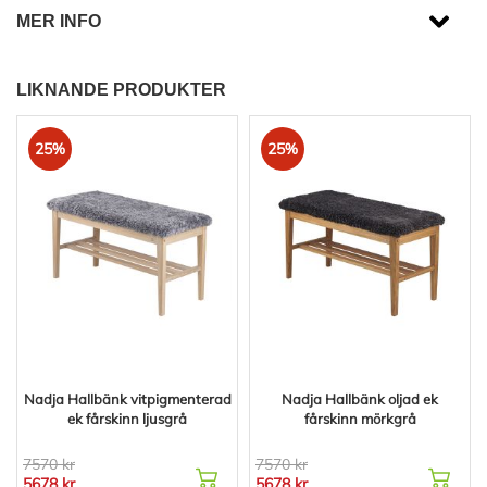
MER INFO
LIKNANDE PRODUKTER
25%
25%
Nadja Hallbänk vitpigmenterad
Nadja Hallbänk oljad ek
ek fårskinn ljusgrå
fårskinn mörkgrå
7570 kr
7570 kr
5678 kr
5678 kr