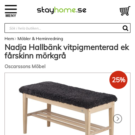
Hoppa
till
V
innehållet
Hem
Möbler & Heminredning
Nadja Hallbänk vitpigmenterad ek
fårskinn mörkgrå
Oscarssons Möbel
Hoppa
25%
till
slutet
av
bildgalleriet