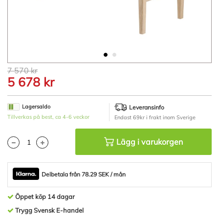
Hoppa
7 570 kr
till
5 678 kr
början
av
bildgalleriet
Lagersaldo
Leveransinfo
Tillverkas på best, ca 4-6 veckor
Endast 69kr i frakt inom Sverige
Lägg i varukorgen
Delbetala från 78.29 SEK / mån
Öppet köp 14 dagar
Trygg Svensk E-handel