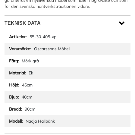
garanterat en nytillverkad möbel som håller hög kvalité och som
för den svenska hantverkstraditionen vidare.
TEKNISK DATA
55-30-405-vp
Oscarssons Möbel
Mörk grå
Ek
46cm
40cm
90cm
Nadja Hallbänk