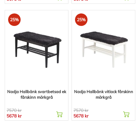
25%
25%
Nadja Hallbänk svartbetsad ek
Nadja Hallbänk vitlack fårskinn
fårskinn mörkgrå
mörkgrå
7570 kr
7570 kr
5678 kr
5678 kr