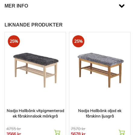
MER INFO
LIKNANDE PRODUKTER
25%
25%
Nadja Hallbänk vitpigmenterad
Nadja Hallbänk oljad ek
ek fårskinnslook mörkgrå
fårskinn ljusgrå
4755 kr
7570 kr
3566 kr
5678 kr