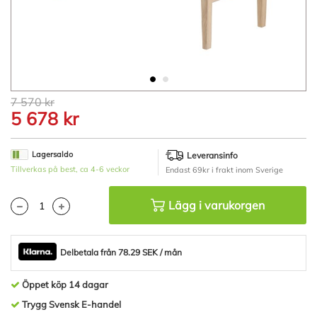
Hoppa
7 570 kr
till
5 678 kr
början
av
bildgalleriet
Lagersaldo
Leveransinfo
Tillverkas på best, ca 4-6 veckor
Endast 69kr i frakt inom Sverige
Lägg i varukorgen
Delbetala från 78.29 SEK / mån
Öppet köp 14 dagar
Trygg Svensk E-handel