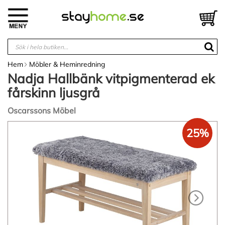
Hoppa
till
V
innehållet
Hem
Möbler & Heminredning
Nadja Hallbänk vitpigmenterad ek
fårskinn ljusgrå
Oscarssons Möbel
Hoppa
25%
till
slutet
av
bildgalleriet