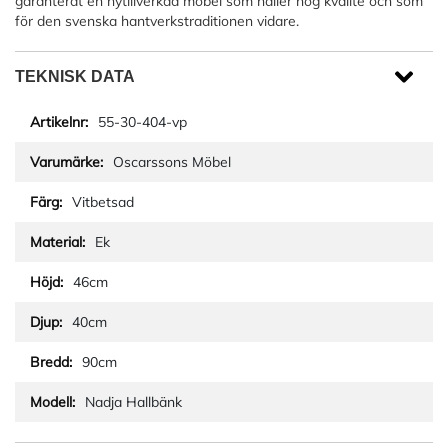
garanterat en nytillverkad möbel som håller hög kvalité och som
för den svenska hantverkstraditionen vidare.
TEKNISK DATA
55-30-404-vp
Oscarssons Möbel
Vitbetsad
Ek
46cm
40cm
90cm
Nadja Hallbänk