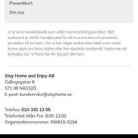
Presentkort
Om oss
Vi är en e-handelsbutik som säljer heminredning på nätet. Vårt
sortiment är därför handplockat för att leverera bra och prisvärda
produkter till ert hem. Om ni har några tankar eller ideér som skulle
kunna göra oss ännu bättre eller har speciella önskemål, tveka inte att
kontakta oss. Vi finns här för dig och ditt hem.
Stay Home and Enjoy AB
Odlingsgatan 8
571 38 NÄSSJÖ
E-post:
kundservice@stayhome.se
Telefon:
010-330 13 05
Telefontid: Mån-Fre: 8.00-12.00
Organisationsnummer: 556815-5294