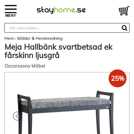
Hoppa
till
V
innehållet
Hem
Möbler & Heminredning
Meja Hallbänk svartbetsad ek
fårskinn ljusgrå
Oscarssons Möbel
Hoppa
25%
till
slutet
av
bildgalleriet