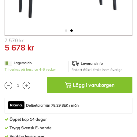
Hoppa
7 570 kr
till
5 678 kr
början
av
bildgalleriet
Lagersaldo
Leveransinfo
Tillverkas på best, ca 4-6 veckor
Endast 69kr i frakt inom Sverige
Lägg i varukorgen
Delbetala från 78.29 SEK / mån
Öppet köp 14 dagar
Trygg Svensk E-handel
Snabba leveranser