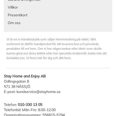
Villkor
Presentkort
Om oss
Vi är en e-handelsbutik som säljer heminredning på nätet. Vårt
sortiment är därför handplockat för att leverera bra och prisvärda
produkter till ert hem. Om ni har några tankar eller ideér som skulle
kunna göra oss ännu bättre eller har speciella önskemål, tveka inte att
kontakta oss. Vi finns här för dig och ditt hem.
Stay Home and Enjoy AB
Odlingsgatan 8
571 38 NÄSSJÖ
E-post:
kundservice@stayhome.se
Telefon:
010-330 13 05
Telefontid: Mån-Fre: 8.00-12.00
Organisationsnummer: 556815-5294