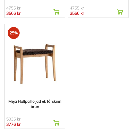
4755 kr
4755 kr
3566 kr
3566 kr
25%
Meja Hallpall oljad ek fårskinn
brun
5035 kr
3776 kr