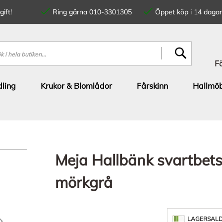
ift!
Ring gärna 010-3301305
Öppet köp i 14 dagar
SÖK
F
ling
Krukor & Blomlådor
Fårskinn
Hallmöb
Meja Hallbänk svartbets
mörkgrå
LAGERSAL