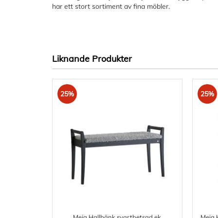
har ett stort sortiment av fina möbler.
Liknande Produkter
25%
25%
Meja Hallbänk svartbetsad ek
Meja H