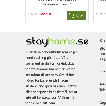
fårskinnslook ljusgrå
3566 kr
4755 kr
5035 kr
Köp
Ku
Sta
Vi är en e-handelsbutik som säljer
Odli
heminredning på nätet. Vårt
571
sortiment är därför handplockat
för att leverera bra och prisvärda
E-po
produkter till ert hem. Om ni har
några tankar eller ideér som
Tele
skulle kunna göra oss ännu bättre
Tele
eller har speciella önskemål, tveka
inte att kontakta oss. Vi finns här
Org
för dig och ditt hem.