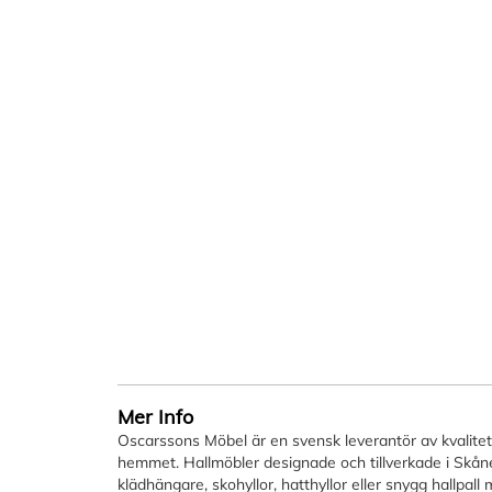
Mer Info
Oscarssons Möbel är en svensk leverantör av kvalitetsm
hemmet. Hallmöbler designade och tillverkade i Skåne.
klädhängare, skohyllor, hatthyllor eller snygg hallpal