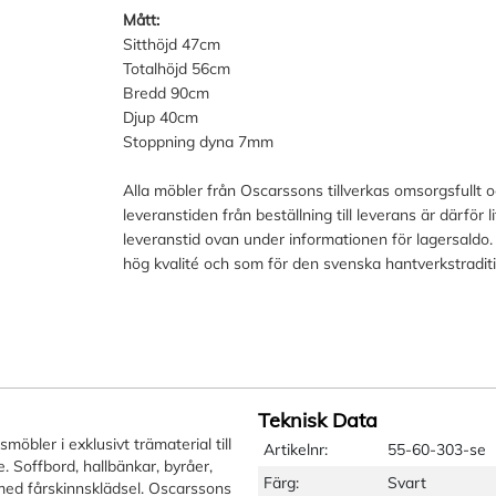
Mått:
Sitthöjd 47cm
Totalhöjd 56cm
Bredd 90cm
Djup 40cm
Stoppning dyna 7mm
Alla möbler från Oscarssons tillverkas omsorgsfullt 
leveranstiden från beställning till leverans är därför 
leveranstid ovan under informationen för lagersaldo.
hög kvalité och som för den svenska hantverkstradit
Teknisk Data
öbler i exklusivt trämaterial till
Artikelnr:
55-60-303-se
 Soffbord, hallbänkar, byråer,
Färg:
Svart
l med fårskinnsklädsel. Oscarssons