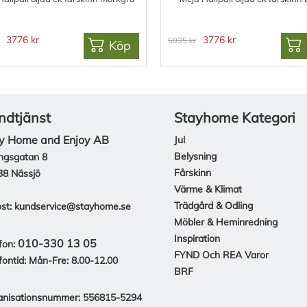
3776 kr
3776 kr
5035 kr
Köp
ndtjänst
Stayhome Kategori
y Home and Enjoy AB
Jul
Belysning
ngsgatan 8
Fårskinn
38 Nässjö
Värme & Klimat
Trädgård & Odling
st:
kundservice@stayhome.se
Möbler & Heminredning
Inspiration
010-330 13 05
fon:
FYND Och REA Varor
fontid: Mån-Fre: 8.00-12.00
BRF
anisationsnummer: 556815-5294