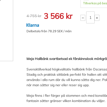
Tillverkas på bes
3 566 kr
4 755 kr
Delbetala från 78.29 SEK / mån
Meja Hallbänk svartbetsad ek fårskinnslook mörkgrå
Svensktillverkad högkvalitativ hallbänk från Oscarss
Stadig och praktisk sittbänk perfekt för hallen att si
använda i alla rum där du vill kunna sätta dig ner. 
när man sätter sig ner eller reser sig upp.
Meja finns i fler färger på stommen och med konstläd
fantasin sätter gränser vilken kombination du väljer.