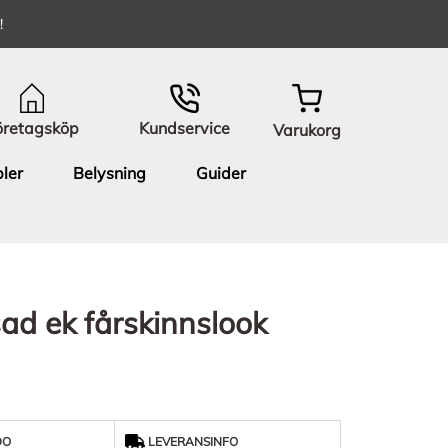
!
öretagsköp
Kundservice
Varukorg
ler
Belysning
Guider
ad ek fårskinnslook
DO
LEVERANSINFO