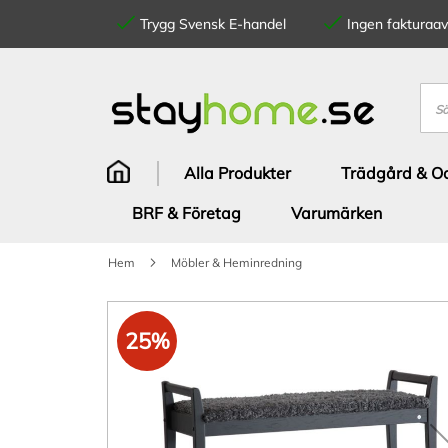
Trygg Svensk E-handel
Ingen fakturaavg
Hoppa
till
innehållet
Sök
Alla Produkter
Trädgård & Od
BRF & Företag
Varumärken
Hem
Möbler & Heminredning
Hoppa
till
25%
slutet
av
bildgalleriet