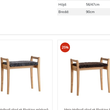
Höjd:
56/47cm
Bredd:
90cm
25%
allpall oljad ek fårskinn mörkgrå
Meja Hallpall oljad ek fårskinn