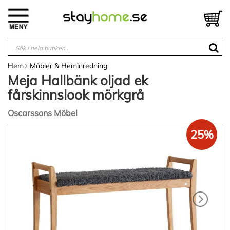
Hoppa
till
V
innehållet
Hem
Möbler & Heminredning
Meja Hallbänk oljad ek
fårskinnslook mörkgrå
Oscarssons Möbel
Hoppa
25%
till
slutet
av
bildgalleriet