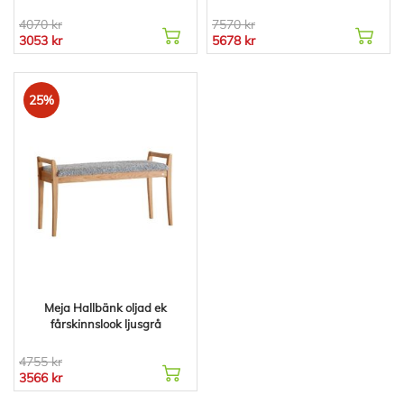
4070 kr
7570 kr
3053 kr
5678 kr
25%
Meja Hallbänk oljad ek
fårskinnslook ljusgrå
4755 kr
3566 kr