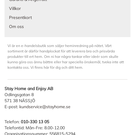
Villkor
Presentkort
Om oss
Vi är en e-handelsbutik som säljer heminredning på nätet. Vårt
sortiment är därför handplockat för att leverera bra och prisvärda
produkter till ert hem. Om ni har några tankar eller ideér som skulle
kunna göra oss ännu bättre eller har speciella önskemål, tveka inte att
kontakta oss. Vi finns här för dig och ditt hem.
Stay Home and Enjoy AB
Odlingsgatan 8
571 38 NÄSSJÖ
E-post:
kundservice@stayhome.se
Telefon:
010-330 13 05
Telefontid: Mån-Fre: 8.00-12.00
Organisationsnummer: 556815-5294