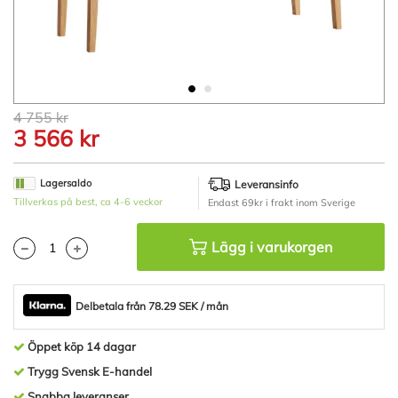
Hoppa
4 755 kr
till
3 566 kr
början
av
bildgalleriet
Lagersaldo
Leveransinfo
Tillverkas på best, ca 4-6 veckor
Endast 69kr i frakt inom Sverige
Lägg i varukorgen
Delbetala från 78.29 SEK / mån
Öppet köp 14 dagar
Trygg Svensk E-handel
Snabba leveranser