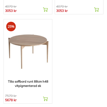
4070 kr
4070 kr
3053 kr
3053 kr
25%
Tilia soffbord runt 88cm h48
vitpigmenterad ek
7570 kr
5678 kr