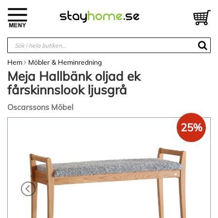
Hoppa
till
V
innehållet
Hem
Möbler & Heminredning
Meja Hallbänk oljad ek
fårskinnslook ljusgrå
Oscarssons Möbel
Hoppa
25%
till
slutet
av
bildgalleriet