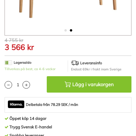
Hoppa
4 755 kr
till
3 566 kr
början
av
bildgalleriet
Lagersaldo
Leveransinfo
Tillverkas på best, ca 4-6 veckor
Endast 69kr i frakt inom Sverige
Lägg i varukorgen
Delbetala från 78.29 SEK / mån
Öppet köp 14 dagar
Trygg Svensk E-handel
Snabba leveranser