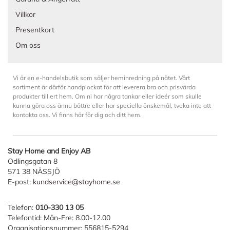
Villkor
Presentkort
Om oss
Vi är en e-handelsbutik som säljer heminredning på nätet. Vårt
sortiment är därför handplockat för att leverera bra och prisvärda
produkter till ert hem. Om ni har några tankar eller ideér som skulle
kunna göra oss ännu bättre eller har speciella önskemål, tveka inte att
kontakta oss. Vi finns här för dig och ditt hem.
Stay Home and Enjoy AB
Odlingsgatan 8
571 38 NÄSSJÖ
E-post:
kundservice@stayhome.se
Telefon:
010-330 13 05
Telefontid: Mån-Fre: 8.00-12.00
Organisationsnummer: 556815-5294