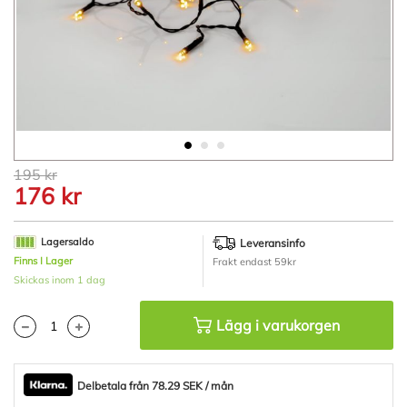
Hoppa
195 kr
till
176 kr
början
av
bildgalleriet
Lagersaldo
Leveransinfo
Finns I Lager
Frakt endast 59kr
Skickas inom 1 dag
Lägg i varukorgen
Delbetala från 78.29 SEK / mån