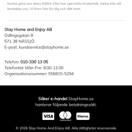
kunna göra oss ännu bättre eller har speciella önskemål, tveka inte att
kontakta oss. Vi finns här för dig och ditt hem.
Stay Home and Enjoy AB
Odlingsgatan 8
571 38 NÄSSJÖ
E-post:
kundservice@stayhome.se
Telefon:
010-330 13 05
Telefontid: Mån-Fre: 8.00-12.00
Organisationsnummer: 556815-5294
Säker e-handel
StayHome.se
hanterar följande betalningssätt.
© 2026
Stay Home And Enjoy AB
. Alla rättigheter reserverade