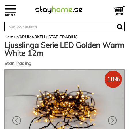
Hoppa
till
V
innehållet
Hem
VARUMÄRKEN
STAR TRADING
Ljusslinga Serie LED Golden Warm
White 12m
Star Trading
Hoppa
10%
till
slutet
av
bildgalleriet