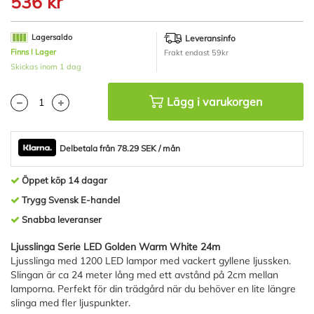
536 kr
början
av
bildgalleriet
Lagersaldo
Leveransinfo
Finns I Lager
Frakt endast 59kr
Skickas inom 1 dag
Lägg i varukorgen
Delbetala från 78.29 SEK / mån
Öppet köp 14 dagar
Trygg Svensk E-handel
Snabba leveranser
Ljusslinga Serie LED Golden Warm White 24m
Ljusslinga med 1200 LED lampor med vackert gyllene ljussken.
Slingan är ca 24 meter lång med ett avstånd på 2cm mellan
lamporna. Perfekt för din trädgård när du behöver en lite längre
slinga med fler ljuspunkter.