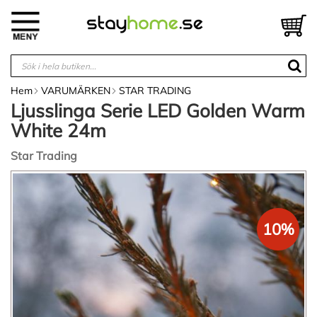
Hoppa
till
V
innehållet
Hem
VARUMÄRKEN
STAR TRADING
Ljusslinga Serie LED Golden Warm
White 24m
Star Trading
Hoppa
till
slutet
av
10%
bildgalleriet