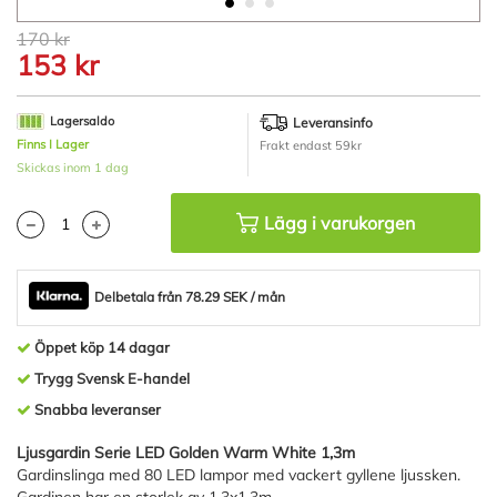
Hoppa
170 kr
till
153 kr
början
av
bildgalleriet
Lagersaldo
Leveransinfo
Finns I Lager
Frakt endast 59kr
Skickas inom 1 dag
Lägg i varukorgen
Delbetala från 78.29 SEK / mån
Öppet köp 14 dagar
Trygg Svensk E-handel
Snabba leveranser
Ljusgardin Serie LED Golden Warm White 1,3m
Gardinslinga med 80 LED lampor med vackert gyllene ljussken.