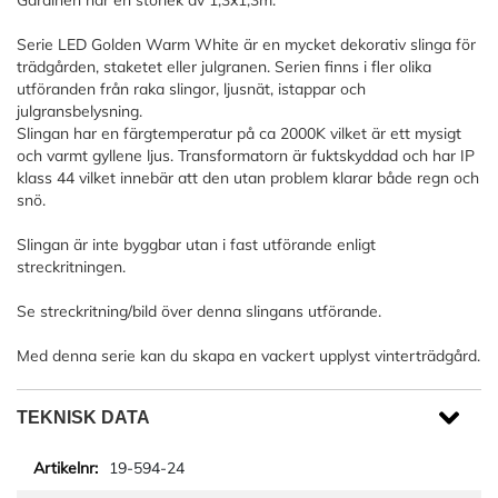
Gardinen har en storlek av 1,3x1,3m.
Serie LED Golden Warm White är en mycket dekorativ slinga för
trädgården, staketet eller julgranen. Serien finns i fler olika
utföranden från raka slingor, ljusnät, istappar och
julgransbelysning.
Slingan har en färgtemperatur på ca 2000K vilket är ett mysigt
och varmt gyllene ljus. Transformatorn är fuktskyddad och har IP
klass 44 vilket innebär att den utan problem klarar både regn och
snö.
Slingan är inte byggbar utan i fast utförande enligt
streckritningen.
Se streckritning/bild över denna slingans utförande.
Med denna serie kan du skapa en vackert upplyst vinterträdgård.
TEKNISK DATA
19-594-24