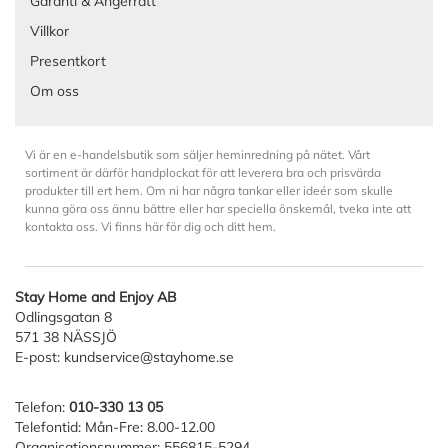
Garanti & Ångerrätt
Villkor
Presentkort
Om oss
Vi är en e-handelsbutik som säljer heminredning på nätet. Vårt
sortiment är därför handplockat för att leverera bra och prisvärda
produkter till ert hem. Om ni har några tankar eller ideér som skulle
kunna göra oss ännu bättre eller har speciella önskemål, tveka inte att
kontakta oss. Vi finns här för dig och ditt hem.
Stay Home and Enjoy AB
Odlingsgatan 8
571 38 NÄSSJÖ
E-post:
kundservice@stayhome.se
Telefon:
010-330 13 05
Telefontid: Mån-Fre: 8.00-12.00
Organisationsnummer: 556815-5294