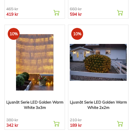
465 kr
660 kr
419 kr
594 kr
10%
10%
Ljusnät Serie LED Golden Warm
Ljusnät Serie LED Golden Warm
White 3x3m
White 2x2m
380 kr
210 kr
342 kr
189 kr