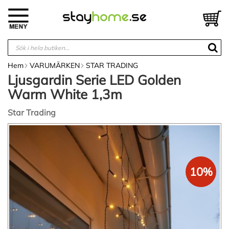
Hoppa
till
V
innehållet
Hem
VARUMÄRKEN
STAR TRADING
Ljusgardin Serie LED Golden
Warm White 1,3m
Star Trading
Hoppa
till
slutet
av
bildgalleriet
10%