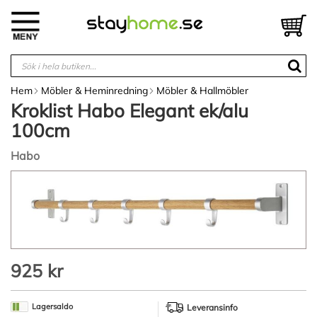
Hoppa
till
V
innehållet
Hem
Möbler & Heminredning
Möbler & Hallmöbler
Kroklist Habo Elegant ek/alu
100cm
Habo
Hoppa
till
slutet
av
bildgalleriet
Hoppa
925 kr
till
början
av
Lagersaldo
Leveransinfo
bildgalleriet