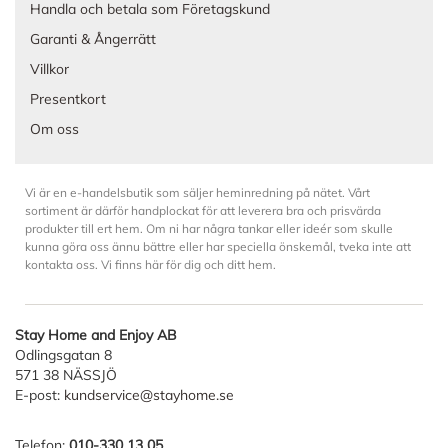
Handla och betala som Företagskund
Garanti & Ångerrätt
Villkor
Presentkort
Om oss
Vi är en e-handelsbutik som säljer heminredning på nätet. Vårt
sortiment är därför handplockat för att leverera bra och prisvärda
produkter till ert hem. Om ni har några tankar eller ideér som skulle
kunna göra oss ännu bättre eller har speciella önskemål, tveka inte att
kontakta oss. Vi finns här för dig och ditt hem.
Stay Home and Enjoy AB
Odlingsgatan 8
571 38 NÄSSJÖ
E-post:
kundservice@stayhome.se
Telefon:
010-330 13 05