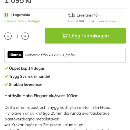
1 095 kr
början
av
Lagersaldo
Leveransinfo
bildgalleriet
Skickas inom 2-4 dagar
Endast 69kr i frakt inom Sverige
Lägg i varukorgen
Delbetala från 78.29 SEK / mån
Öppet köp 14 dagar
Trygg Svensk E-handel
Snabba leveranser
Hatthylla Habo Elegant alu/svart 100cm
Detta är en robust och snygg hatthylla i metall från Habo.
Hyllplanen är av kraftiga 25mm dia runda svartlackerade
plastöverdragna metallstavar.
4st Krokar ingår och 2st gavlar i aluminium.