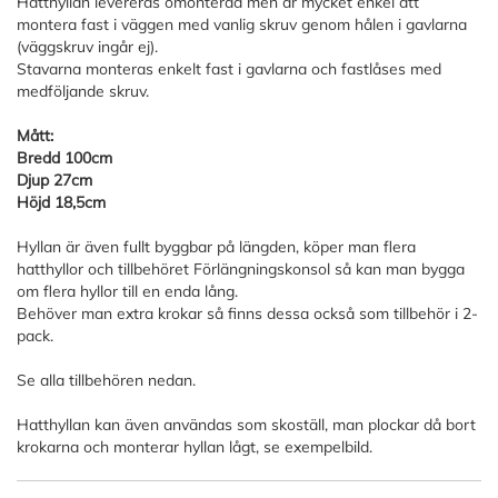
Hatthyllan levereras omonterad men är mycket enkel att
montera fast i väggen med vanlig skruv genom hålen i gavlarna
(väggskruv ingår ej).
Stavarna monteras enkelt fast i gavlarna och fastlåses med
medföljande skruv.
Mått:
Bredd 100cm
Djup 27cm
Höjd 18,5cm
Hyllan är även fullt byggbar på längden, köper man flera
hatthyllor och tillbehöret Förlängningskonsol så kan man bygga
om flera hyllor till en enda lång.
Behöver man extra krokar så finns dessa också som tillbehör i 2-
pack.
Se alla tillbehören nedan.
Hatthyllan kan även användas som skoställ, man plockar då bort
krokarna och monterar hyllan lågt, se exempelbild.