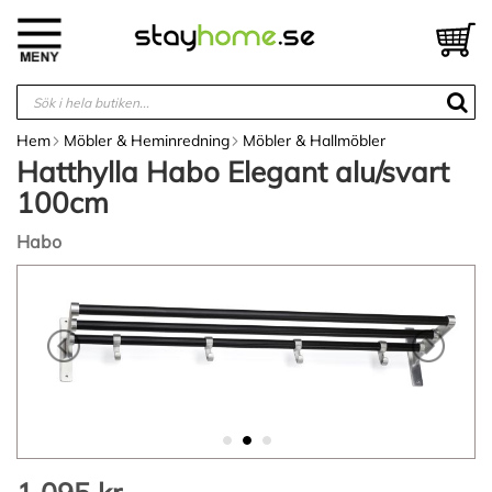
Hoppa
till
V
innehållet
Hem
Möbler & Heminredning
Möbler & Hallmöbler
Hatthylla Habo Elegant alu/svart
100cm
Habo
Hoppa
till
slutet
av
bildgalleriet
Hoppa
till