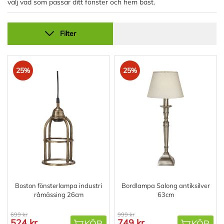
välj vad som passar ditt fönster och hem bäst.
Filter
25%
25%
Boston fönsterlampa industri
Bordlampa Salong antiksilver
råmässing 26cm
63cm
699 kr
999 kr
524 kr
749 kr
KÖP
KÖP