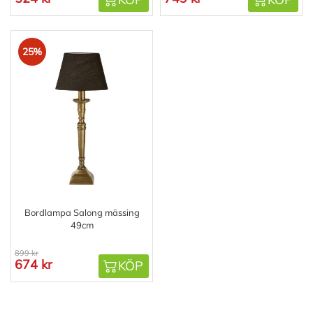
25%
Bordlampa Salong mässing
49cm
899 kr
674 kr
KÖP