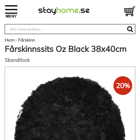
Hoppa
till
V
innehållet
Hem
Fårskinn
Fårskinnssits Oz Black 38x40cm
Skandilock
Hoppa
till
slutet
20%
av
bildgalleriet