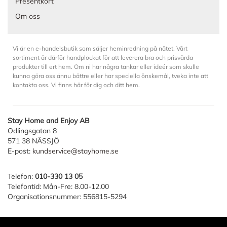
Presentkort
Om oss
Vi är en e-handelsbutik som säljer heminredning på nätet. Vårt
sortiment är därför handplockat för att leverera bra och prisvärda
produkter till ert hem. Om ni har några tankar eller ideér som skulle
kunna göra oss ännu bättre eller har speciella önskemål, tveka inte att
kontakta oss. Vi finns här för dig och ditt hem.
Stay Home and Enjoy AB
Odlingsgatan 8
571 38 NÄSSJÖ
E-post:
kundservice@stayhome.se
Telefon:
010-330 13 05
Telefontid: Mån-Fre: 8.00-12.00
Organisationsnummer: 556815-5294