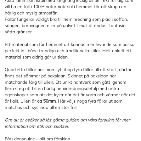
Äkta lammskinnsfäll med långhårig lockig ull perfekt för dig som
vill ha en fäll i 100% naturmaterial i hemmet för att skapa en
härlig och mysig atmosfär.
Fällar fungerar väldigt bra till heminredning som pläd i soffan,
sängen, barnvagnen eller på golvet t ex. Låt endast fantasin
sätta gränser.
Ett material som får hemmet att kännas mer levande som passar
perfekt in i både trendiga och traditionella stilar. Helt enkelt ett
material som aldrig går ur tiden.
Quartetto fällar har man sytt ihop fyra fällar till ett stort, därför
finns det sömmar på baksidan. Skinnet på baksidan har
matchande färg till ullen. Ett unikt hantverk som gått igenom
flera steg att bli en härlig heminredningsdetalj med unika
egenskaper som att det kyler när det är varm och värmer när det
är kallt. Ullen är
ca 50mm
. Här väljs noga fyra fällar ut som
matchas och sys ihop till en stor fäll.
Om du är osäker så läs gärna guiden om våra fårskinn för mer
information om etik och skötsel.
Fårskinnsguide - allt om fårskinn