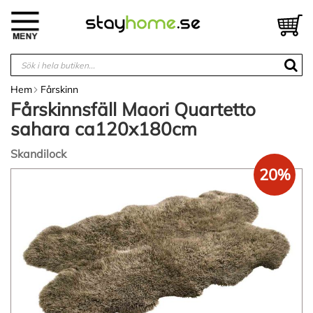
Hoppa
till
V
innehållet
Hem
Fårskinn
Fårskinnsfäll Maori Quartetto
sahara ca120x180cm
Skandilock
20%
Hoppa
till
slutet
av
bildgalleriet