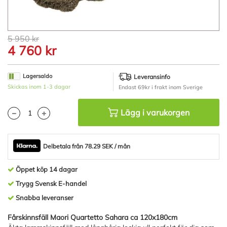
Hoppa
5 950 kr
till
4 760 kr
början
av
bildgalleriet
Lagersaldo
Leveransinfo
Skickas inom 1-3 dagar
Endast 69kr i frakt inom Sverige
Lägg i varukorgen
Delbetala från 78.29 SEK / mån
Öppet köp 14 dagar
Trygg Svensk E-handel
Snabba leveranser
Fårskinnsfäll Maori Quartetto Sahara ca 120x180cm