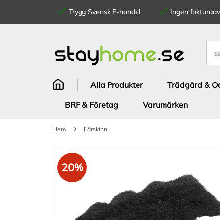
Trygg Svensk E-handel
Ingen fakturaavg
Hoppa
till
innehållet
Sök
Alla Produkter
Trädgård & Od
BRF & Företag
Varumärken
Hem
Fårskinn
Hoppa
till
20%
slutet
av
bildgalleriet