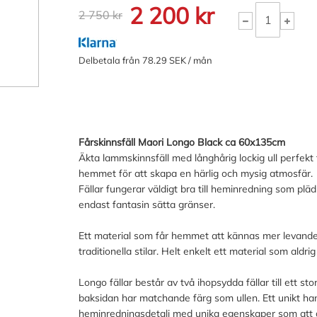
2 200 kr
2 750 kr
Delbetala från 78.29 SEK / mån
Fårskinnsfäll Maori Longo Black ca 60x135cm
Äkta lammskinnsfäll med långhårig lockig ull perfekt f
hemmet för att skapa en härlig och mysig atmosfär.
Fällar fungerar väldigt bra till heminredning som pläd
endast fantasin sätta gränser.
Ett material som får hemmet att kännas mer levande
traditionella stilar. Helt enkelt ett material som aldrig
Longo fällar består av två ihopsydda fällar till ett s
baksidan har matchande färg som ullen. Ett unikt han
heminredningsdetalj med unika egenskaper som att det