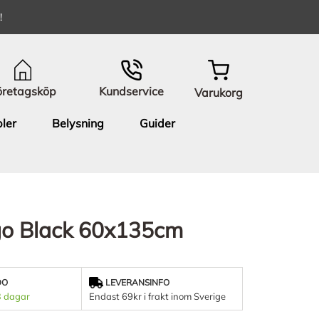
!
öretagsköp
Kundservice
Varukorg
ler
Belysning
Guider
ngo Black 60x135cm
DO
LEVERANSINFO
3 dagar
Endast 69kr i frakt inom Sverige