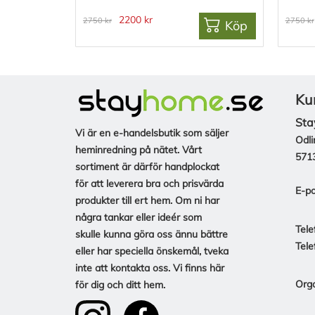
2200 kr
2750 kr
2750 kr
Köp
Ku
Sta
Vi är en e-handelsbutik som säljer
Odli
heminredning på nätet. Vårt
571
sortiment är därför handplockat
för att leverera bra och prisvärda
E-po
produkter till ert hem. Om ni har
några tankar eller ideér som
Tele
skulle kunna göra oss ännu bättre
Tele
eller har speciella önskemål, tveka
inte att kontakta oss. Vi finns här
Org
för dig och ditt hem.