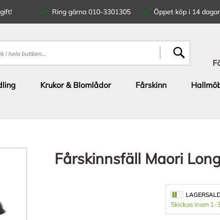
ift!
Ring gärna 010-3301305
Öppet köp i 14 dagar
SÖK
F
ling
Krukor & Blomlådor
Fårskinn
Hallmöb
Fårskinnsfäll Maori Lo
LAGERSAL
Skickas inom 1-