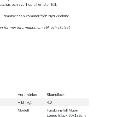
chas och sys ihop till en stor fäll.
ock. Lammskinnen kommer från Nya Zeeland.
n för mer information om etik och skötsel.
1
Varumärke:
Skandilock
Vikt (kg):
4.0
Modell:
Fårskinnsfäll Maori
Longo Black 60x135cm