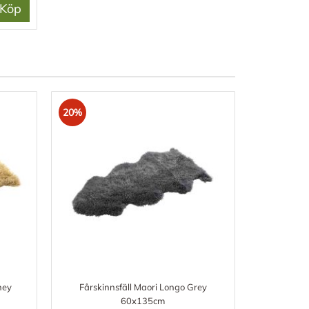
Köp
20%
ney
Fårskinnsfäll Maori Longo Grey
60x135cm