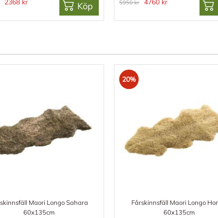
2368 kr
4760 kr
5950 kr
Köp
20%
skinnsfäll Maori Longo Sahara
Fårskinnsfäll Maori Longo Ho
60x135cm
60x135cm