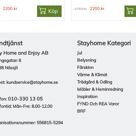
2200 kr
2200 kr
2750 kr
Köp
ndtjänst
Stayhome Kategori
y Home and Enjoy AB
Jul
Belysning
ngsgatan 8
Fårskinn
38 Nässjö
Värme & Klimat
Trädgård & Odling
st:
kundservice@stayhome.se
Möbler & Heminredning
Inspiration
010-330 13 05
fon:
FYND Och REA Varor
fontid: Mån-Fre: 8.00-12.00
BRF
anisationsnummer: 556815-5294