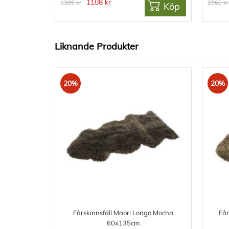
1108 kr
1385 kr
2960 kr
Köp
Liknande Produkter
20%
20%
Fårskinnsfäll Maori Longo Mocha
Får
60x135cm