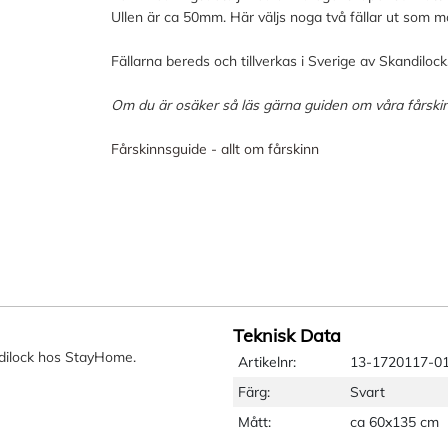
Ullen är ca 50mm. Här väljs noga två fällar ut som mat
Fällarna bereds och tillverkas i Sverige av Skandil
Om du är osäker så läs gärna guiden om våra fårskin
Fårskinnsguide - allt om fårskinn
Teknisk Data
dilock hos StayHome.
Artikelnr:
13-1720117-0
Färg:
Svart
Mått:
ca 60x135 cm