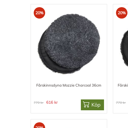
20%
20%
Fårskinnsdyna Mozzie Charcoal 36cm
Fårsk
616 kr
770 kr
770 kr
Köp
20%