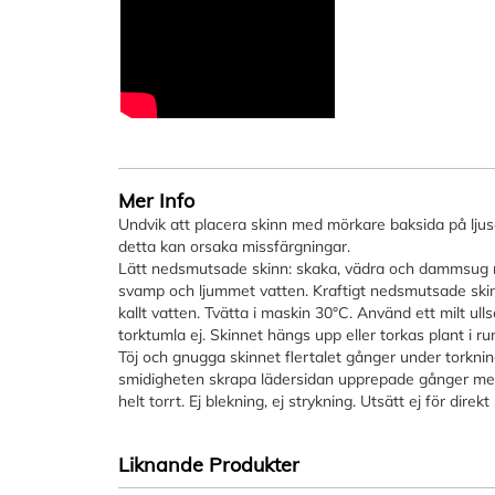
Mer Info
Undvik att placera skinn med mörkare baksida på ljus
detta kan orsaka missfärgningar.
Lätt nedsmutsade skinn: skaka, vädra och dammsug r
svamp och ljummet vatten. Kraftigt nedsmutsade ski
kallt vatten. Tvätta i maskin 30°C. Använd ett milt u
torktumla ej. Skinnet hängs upp eller torkas plant i 
Töj och gnugga skinnet flertalet gånger under torkni
smidigheten skrapa lädersidan upprepade gånger me
helt torrt. Ej blekning, ej strykning. Utsätt ej för direkt
Liknande Produkter