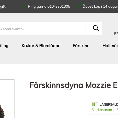
ift!
Ring gärna 010-3301305
Öppet köp i 14 dagar
SÖK
F
ling
Krukor & Blomlådor
Fårskinn
Hallmöb
Fårskinnsdyna Mozzie 
LAGERSAL
Skickas inom 1-