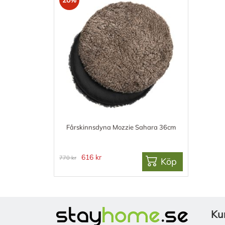
Fårskinnsdyna Mozzie Sahara 36cm
616 kr
770 kr
Köp
Ku