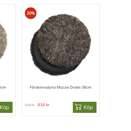
20%
36cm
Fårskinnsdyna Mozzie Drake 36cm
616 kr
770 kr
Köp
Köp