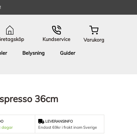
!
öretagsköp
Kundservice
Varukorg
ler
Belysning
Guider
Espresso 36cm
DO
LEVERANSINFO
3 dagar
Endast 69kr i frakt inom Sverige