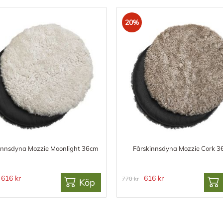
20%
innsdyna Mozzie Moonlight 36cm
Fårskinnsdyna Mozzie Cork 
616 kr
616 kr
770 kr
Köp