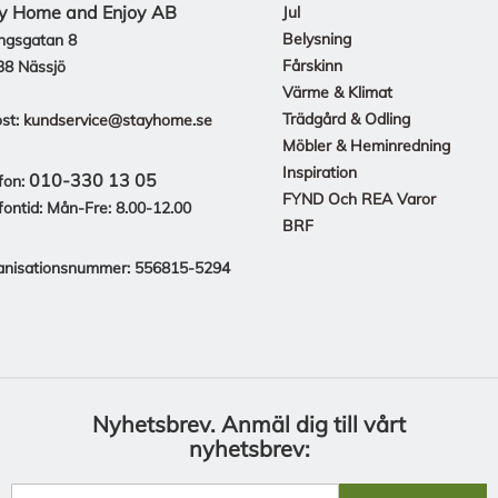
y Home and Enjoy AB
Jul
Belysning
ngsgatan 8
Fårskinn
38 Nässjö
Värme & Klimat
Trädgård & Odling
st:
kundservice@stayhome.se
Möbler & Heminredning
Inspiration
010-330 13 05
fon:
FYND Och REA Varor
fontid: Mån-Fre: 8.00-12.00
BRF
anisationsnummer: 556815-5294
Nyhetsbrev.
Anmäl dig till vårt
nyhetsbrev: