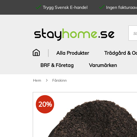
Trygg Svensk E-handel
Ingen fakturaavg
Hoppa
till
innehållet
Sök
Alla Produkter
Trädgård & Od
BRF & Företag
Varumärken
Hem
Fårskinn
Hoppa
till
20%
slutet
av
bildgalleriet