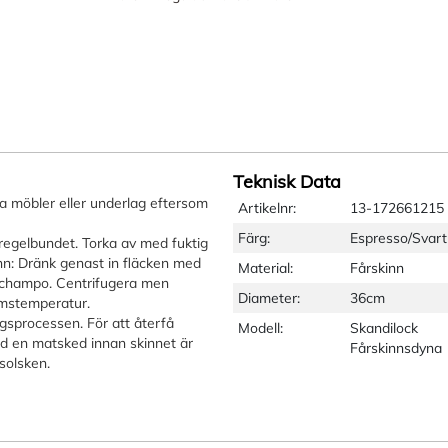
Teknisk Data
a möbler eller underlag eftersom
Artikelnr:
13-172661215
Färg:
Espresso/Svart
egelbundet. Torka av med fuktig
nn: Dränk genast in fläcken med
Material:
Fårskinn
llschampo. Centrifugera men
Diameter:
36cm
rumstemperatur.
ngsprocessen. För att återfå
Modell:
Skandilock
d en matsked innan skinnet är
Fårskinnsdyna
 solsken.