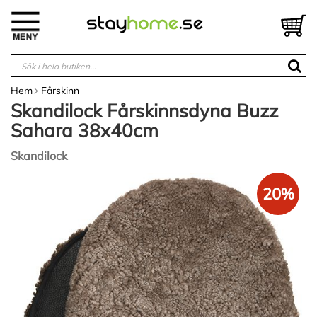
Hoppa
till
V
innehållet
Hem
Fårskinn
Skandilock Fårskinnsdyna Buzz
Sahara 38x40cm
Skandilock
Hoppa
20%
till
slutet
av
bildgalleriet