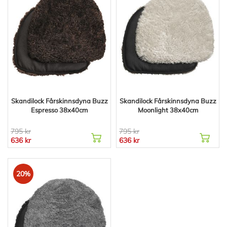
Skandilock Fårskinnsdyna Buzz
Skandilock Fårskinnsdyna Buzz
Espresso 38x40cm
Moonlight 38x40cm
795 kr
795 kr
636 kr
636 kr
20%