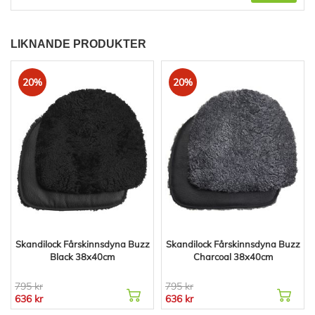
LIKNANDE PRODUKTER
20%
20%
Skandilock Fårskinnsdyna Buzz
Skandilock Fårskinnsdyna Buzz
Black 38x40cm
Charcoal 38x40cm
795 kr
795 kr
636 kr
636 kr