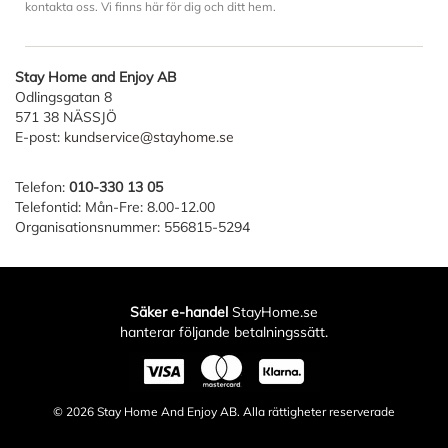
kontakta oss. Vi finns här för dig och ditt hem.
Stay Home and Enjoy AB
Odlingsgatan 8
571 38 NÄSSJÖ
E-post:
kundservice@stayhome.se
Telefon:
010-330 13 05
Telefontid: Mån-Fre: 8.00-12.00
Organisationsnummer: 556815-5294
Säker e-handel
StayHome.se
hanterar följande betalningssätt.
© 2026
Stay Home And Enjoy AB
. Alla rättigheter reserverade