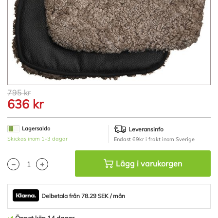
Hoppa
795 kr
till
636 kr
början
av
bildgalleriet
Lagersaldo
Leveransinfo
Skickas inom 1-3 dagar
Endast 69kr i frakt inom Sverige
Lägg i varukorgen
Delbetala från 78.29 SEK / mån