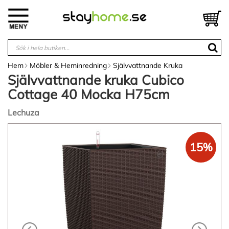
Hoppa
till
V
innehållet
Hem
Möbler & Heminredning
Självvattnande Kruka
Självvattnande kruka Cubico
Cottage 40 Mocka H75cm
Lechuza
Hoppa
till
15%
slutet
av
bildgalleriet