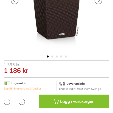
Hoppa
1 395 kr
till
1 186 kr
början
av
bildgalleriet
Lagersaldo
Leveransinfo
Beställningsvara ca 3 Veckor
Endast 69kr i frakt inom Sverige
Lägg i varukorgen