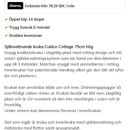
Delbetala från 78.29 SEK / mån
Öppet köp 14 dagar
Trygg Svensk E-handel
Snabba leveranser
Självvattnande kruka Cubico Cottage 75cm hög
Snygg kvalitetskruka i slagtålig plast med rotting design och ett
smart självbevattningssystem som tar hand om dina blommor i
upp till 3 månader. Matchas snyggt med utemöblerna i rotting.
Innerkrukan har patenterade handtag vilket gör den lätt att lyfta
i/ur och plantera i.
Krukan kan användas både ute och inne. Dräneringspluggar så
överflödigt vatten rinner ut. Krukan består av lätt men slagtålig
plast och är UV-resistent så den inte missfärgas i solen och är
frosttålig.
Under vintern kan blommorna förvaras i innerkrukan.
Det som ingår är kruka och innerkruka med självbevattning och
mätsticka med flottör samt grusgranulat.