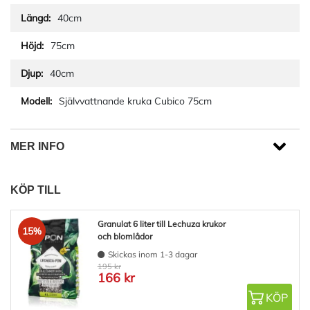
40cm
75cm
40cm
Självvattnande kruka Cubico 75cm
MER INFO
KÖP TILL
Granulat 6 liter till Lechuza krukor
15%
och blomlådor
Skickas inom 1-3 dagar
195 kr
166 kr
KÖP