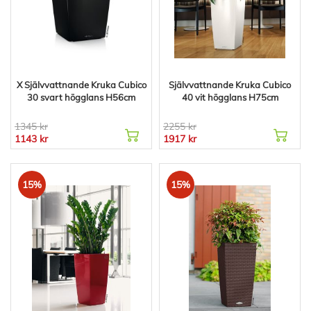
X Självvattnande Kruka Cubico
Självvattnande Kruka Cubico
30 svart högglans H56cm
40 vit högglans H75cm
1345 kr
2255 kr
1143 kr
1917 kr
15%
15%