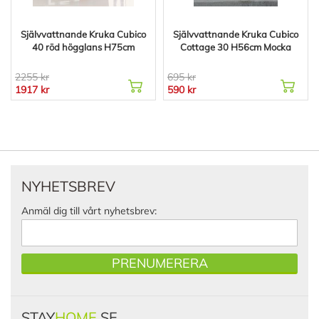
Självvattnande Kruka Cubico
Självvattnande Kruka Cubico
40 röd högglans H75cm
Cottage 30 H56cm Mocka
2255 kr
695 kr
1917 kr
590 kr
NYHETSBREV
Anmäl dig till vårt nyhetsbrev:
PRENUMERERA
STAY
HOME
.SE