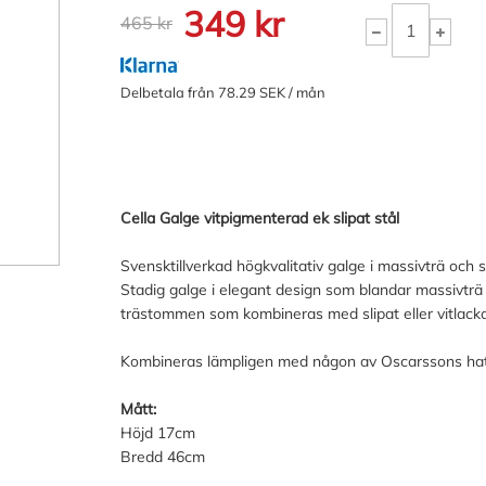
349 kr
465 kr
Delbetala från 78.29 SEK / mån
Cella Galge vitpigmenterad ek slipat stål
Svensktillverkad högkvalitativ galge i massivträ och 
Stadig galge i elegant design som blandar massivträ m
trästommen som kombineras med slipat eller vitlackat
Kombineras lämpligen med någon av Oscarssons hatt
Mått:
Höjd 17cm
Bredd 46cm