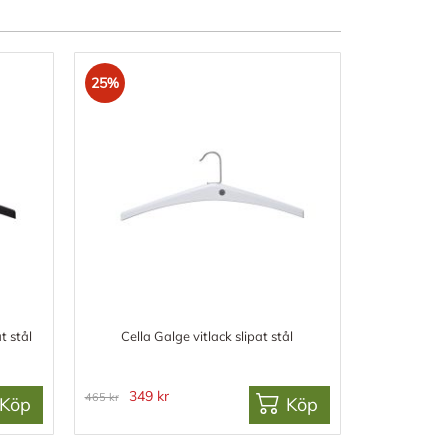
25%
t stål
Cella Galge vitlack slipat stål
349 kr
465 kr
Köp
Köp