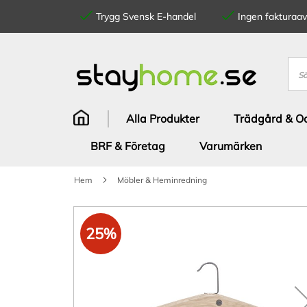
Trygg Svensk E-handel
Ingen fakturaavg
Hoppa
till
innehållet
Sök
Alla Produkter
Trädgård & Od
BRF & Företag
Varumärken
Hem
Möbler & Heminredning
Hoppa
till
25%
slutet
av
bildgalleriet