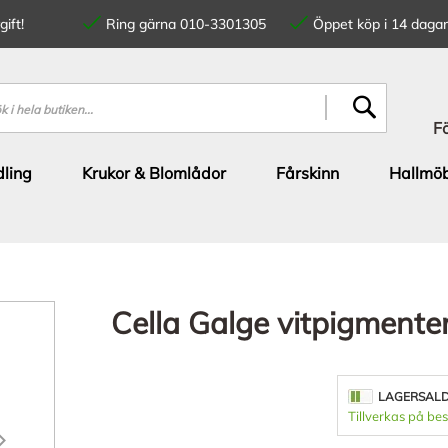
ift!
Ring gärna 010-3301305
Öppet köp i 14 dagar
SÖK
F
ling
Krukor & Blomlådor
Fårskinn
Hallmöb
Cella Galge vitpigmenter
LAGERSAL
Tillverkas på bes