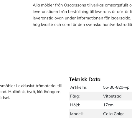
Alla möbler från Oscarssons tillverkas omsorgsfullt 
leveranstiden från beställning till leverans är därför 
leveranstid ovan under informationen för lagersaldo.
hög kvalité och som för den svenska hantverkstradit
Teknisk Data
öbler i exklusivt trämaterial till
Artikelnr:
55-30-820-vp
nd. Hallbänk, byrå, klädhängare,
Färg:
Vitbetsad
ädsel.
Höjd:
17cm
Modell:
Cella Galge