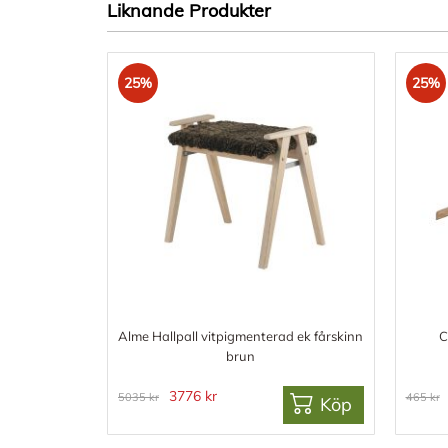
Liknande Produkter
25%
25%
Alme Hallpall vitpigmenterad ek fårskinn
C
brun
3776 kr
5035 kr
465 kr
Köp