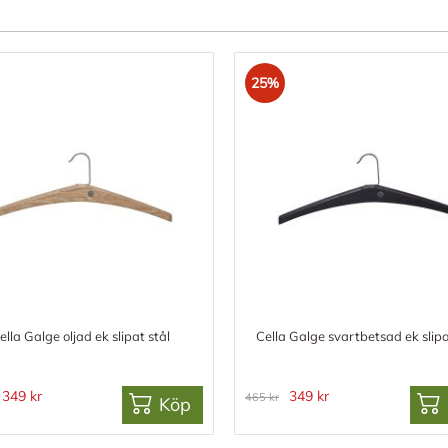
25%
ella Galge oljad ek slipat stål
Cella Galge svartbetsad ek slipa
349 kr
349 kr
465 kr
Köp