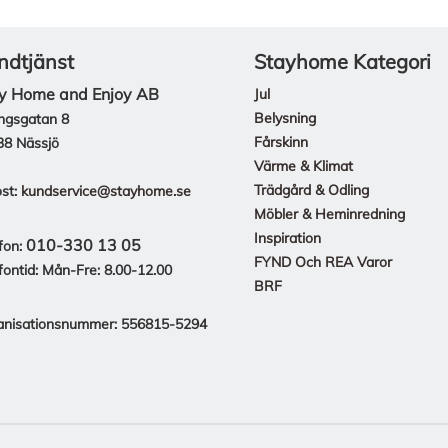
ndtjänst
Stayhome Kategori
y Home and Enjoy AB
Jul
Belysning
ngsgatan 8
Fårskinn
38 Nässjö
Värme & Klimat
Trädgård & Odling
st:
kundservice@stayhome.se
Möbler & Heminredning
Inspiration
010-330 13 05
fon:
FYND Och REA Varor
fontid: Mån-Fre: 8.00-12.00
BRF
anisationsnummer: 556815-5294