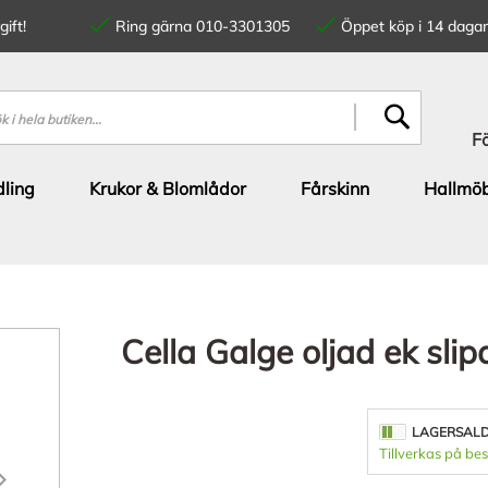
ift!
Ring gärna 010-3301305
Öppet köp i 14 dagar
SÖK
F
ling
Krukor & Blomlådor
Fårskinn
Hallmöb
Cella Galge oljad ek slip
LAGERSAL
Tillverkas på bes