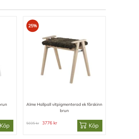
25%
brun
Alme Hallpall vitpigmenterad ek fårskinn
brun
3776 kr
5035 kr
Köp
Köp