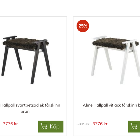
25%
Hallpall svartbetsad ek fårskinn
Alme Hallpall vitlack fårskinn 
brun
3776 kr
3776 kr
5035 kr
Köp