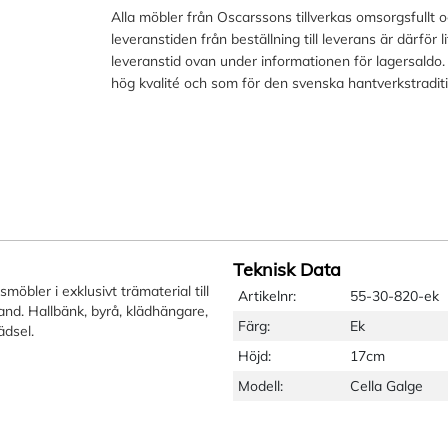
Alla möbler från Oscarssons tillverkas omsorgsfullt 
leveranstiden från beställning till leverans är därför 
leveranstid ovan under informationen för lagersaldo.
hög kvalité och som för den svenska hantverkstradit
Teknisk Data
öbler i exklusivt trämaterial till
Artikelnr:
55-30-820-ek
nd. Hallbänk, byrå, klädhängare,
Färg:
Ek
ädsel.
Höjd:
17cm
Modell:
Cella Galge