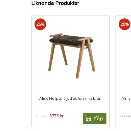
Liknande Produkter
25%
25%
Alme Hallpall oljad ek fårskinn brun
Alme 
3776 kr
5035 kr
5035 kr
Köp