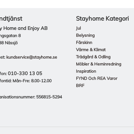
ndtjänst
Stayhome Kategori
y Home and Enjoy AB
Jul
Belysning
ngsgatan 8
Fårskinn
38 Nässjö
Värme & Klimat
Trädgård & Odling
st:
kundservice@stayhome.se
Möbler & Heminredning
Inspiration
010-330 13 05
fon:
FYND Och REA Varor
fontid: Mån-Fre: 8.00-12.00
BRF
anisationsnummer: 556815-5294