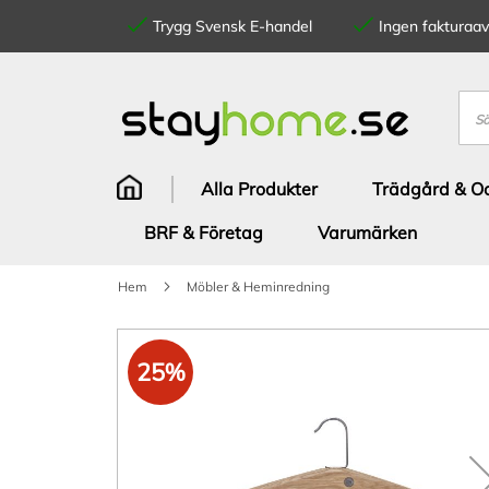
Trygg Svensk E-handel
Ingen fakturaavg
Hoppa
till
innehållet
Sök
Alla Produkter
Trädgård & Od
BRF & Företag
Varumärken
Hem
Möbler & Heminredning
Hoppa
till
25%
slutet
av
bildgalleriet