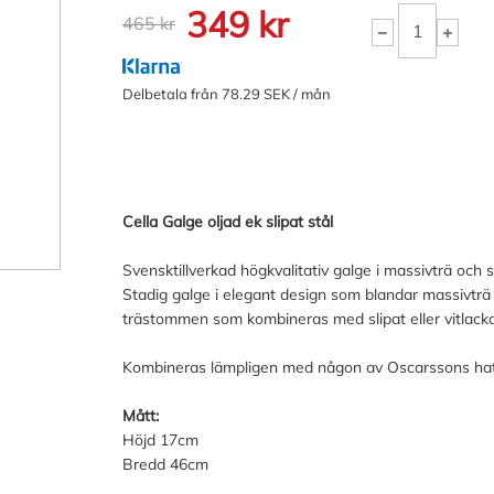
349 kr
465 kr
Delbetala från 78.29 SEK / mån
Cella Galge oljad ek slipat stål
Svensktillverkad högkvalitativ galge i massivträ och 
Stadig galge i elegant design som blandar massivträ m
trästommen som kombineras med slipat eller vitlackat
Kombineras lämpligen med någon av Oscarssons hatt
Mått:
Höjd 17cm
Bredd 46cm