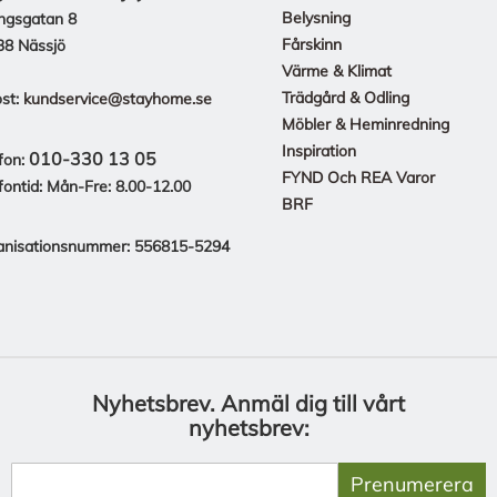
Belysning
ngsgatan 8
Fårskinn
38 Nässjö
Värme & Klimat
Trädgård & Odling
st:
kundservice@stayhome.se
Möbler & Heminredning
Inspiration
010-330 13 05
fon:
FYND Och REA Varor
fontid: Mån-Fre: 8.00-12.00
BRF
anisationsnummer: 556815-5294
Nyhetsbrev.
Anmäl dig till vårt
nyhetsbrev:
Prenumerera