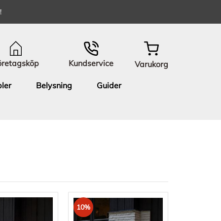
!
öretagsköp
Kundservice
Varukorg
ler
Belysning
Guider
10%