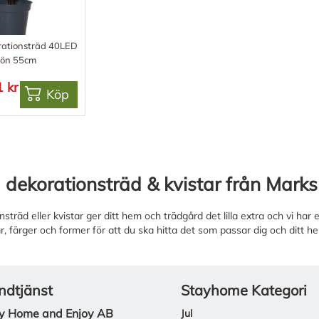
rationsträd 40LED
rön 55cm
 kr
Köp
 dekorationsträd & kvistar från Marks
nsträd eller kvistar ger ditt hem och trädgård det lilla extra och vi har e
ar, färger och former för att du ska hitta det som passar dig och ditt h
ndtjänst
Stayhome Kategori
y Home and Enjoy AB
Jul