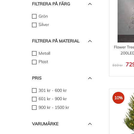
FILTRERA PÅ FÄRG
Grön
Silver
FILTRERA PÅ MATERIAL
Flower Tre
Metall
200LED
Plast
729
810 kr
PRIS
301 kr
-
600 kr
10%
601 kr
-
900 kr
900 kr
-
1500 kr
VARUMÄRKE