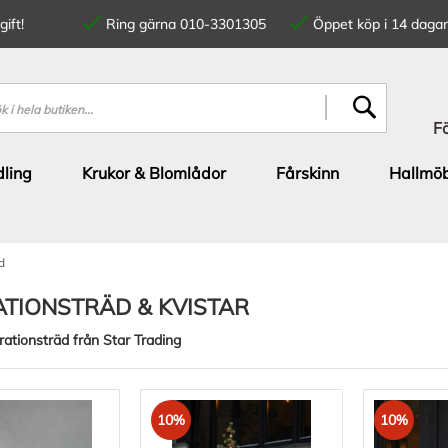
ift!
Ring gärna 010-3301305
Öppet köp i 14 dagar
SÖK
F
ling
Krukor & Blomlådor
Fårskinn
Hallmöb
d
TIONSTRÄD & KVISTAR
rationsträd från Star Trading
10%
10%