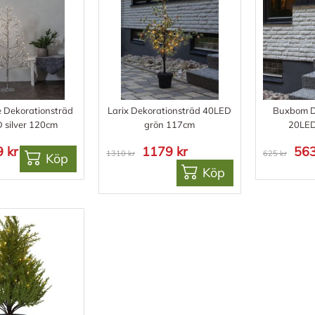
e Dekorationsträd
Larix Dekorationsträd 40LED
Buxbom D
 silver 120cm
grön 117cm
20LED
 kr
1179 kr
563
1310 kr
625 kr
Köp
Köp