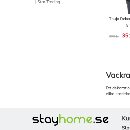
Star Trading
Thuja Deko
g
351
390 kr
Vackra
Ett dekoratio
olika storlek
Ku
Sta