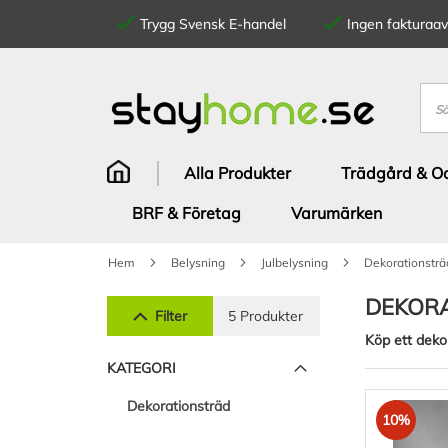
Trygg Svensk E-handel
Ingen fakturaavg
Hoppa
till
innehållet
Sök
Alla Produkter
Trädgård & Od
BRF & Företag
Varumärken
Hem
Belysning
Julbelysning
Dekorationsträ
DEKORA
Filter
5 Produkter
Köp ett deko
KATEGORI
Dekorationsträd
10%