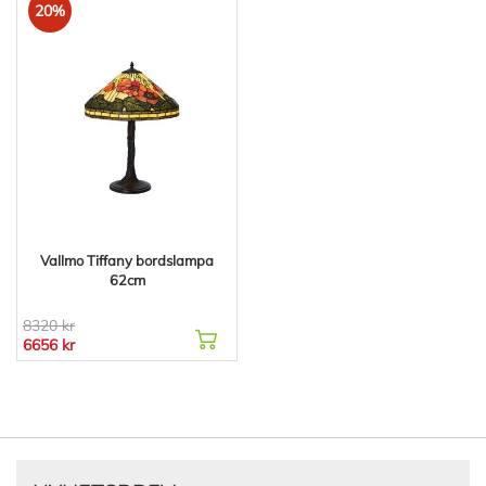
20%
Vallmo Tiffany bordslampa
62cm
8320 kr
6656 kr