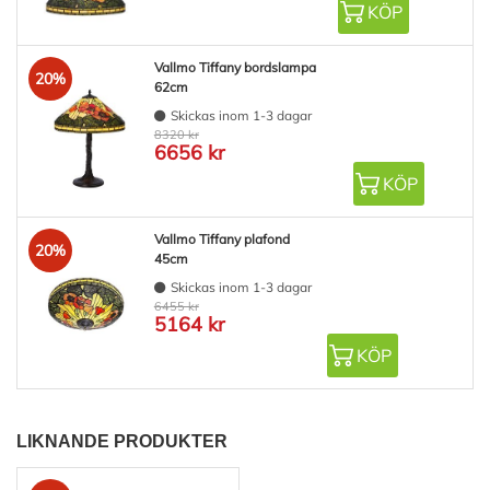
KÖP
Vallmo Tiffany bordslampa
20%
62cm
Skickas inom 1-3 dagar
8320 kr
6656 kr
KÖP
Vallmo Tiffany plafond
20%
45cm
Skickas inom 1-3 dagar
6455 kr
5164 kr
KÖP
LIKNANDE PRODUKTER