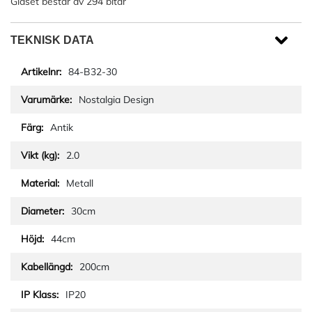
Glaset består av 294 bitar
TEKNISK DATA
84-B32-30
Nostalgia Design
Antik
2.0
Metall
30cm
44cm
200cm
IP20