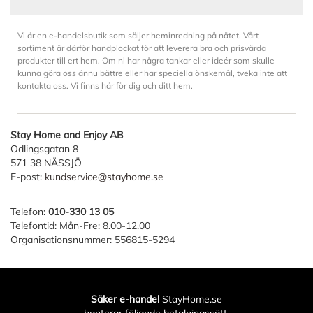
Vi är en e-handelsbutik som säljer heminredning på nätet. Vårt
sortiment är därför handplockat för att leverera bra och prisvärda
produkter till ert hem. Om ni har några tankar eller ideér som skulle
kunna göra oss ännu bättre eller har speciella önskemål, tveka inte att
kontakta oss. Vi finns här för dig och ditt hem.
Stay Home and Enjoy AB
Odlingsgatan 8
571 38 NÄSSJÖ
E-post:
kundservice@stayhome.se
Telefon:
010-330 13 05
Telefontid: Mån-Fre: 8.00-12.00
Organisationsnummer: 556815-5294
Säker e-handel
StayHome.se