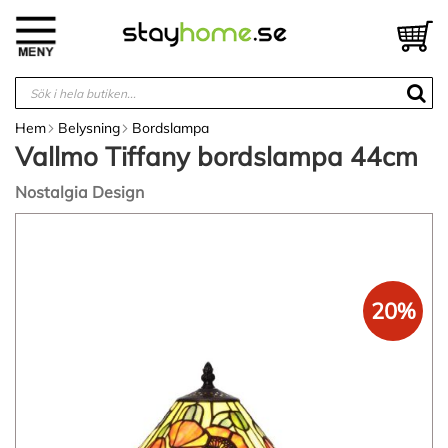
Hoppa
till
V
innehållet
Hem
Belysning
Bordslampa
Vallmo Tiffany bordslampa 44cm
Nostalgia Design
Hoppa
till
slutet
av
bildgalleriet
20%