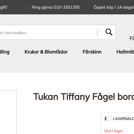
ift!
Ring gärna 010-3301305
Öppet köp i 14 dagar
SÖK
F
ling
Krukor & Blomlådor
Fårskinn
Hallmöb
Tukan Tiffany Fågel bo
LAGERSAL
Slut i lager