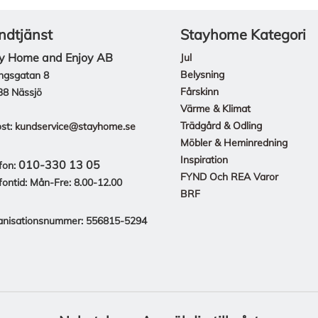
ndtjänst
Stayhome Kategori
y Home and Enjoy AB
Jul
Belysning
ngsgatan 8
Fårskinn
38 Nässjö
Värme & Klimat
Trädgård & Odling
st:
kundservice@stayhome.se
Möbler & Heminredning
Inspiration
010-330 13 05
fon:
FYND Och REA Varor
fontid: Mån-Fre: 8.00-12.00
BRF
anisationsnummer: 556815-5294