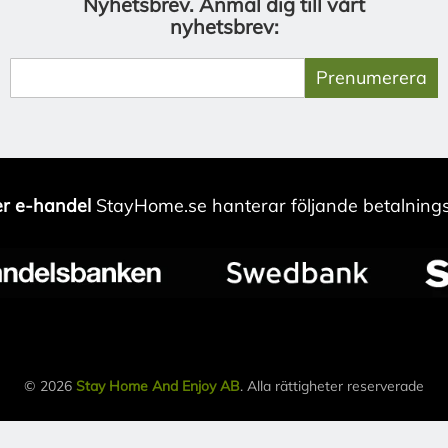
Nyhetsbrev.
Anmäl dig till vårt
nyhetsbrev:
Prenumerera
r e-handel
StayHome.se hanterar följande betalnings
© 2026
Stay Home And Enjoy AB
. Alla rättigheter reserverade