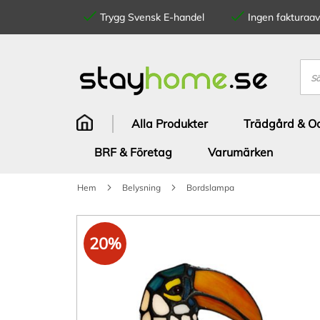
Trygg Svensk E-handel
Ingen fakturaavg
Hoppa
till
innehållet
Sök
Alla Produkter
Trädgård & Od
BRF & Företag
Varumärken
Hem
Belysning
Bordslampa
Hoppa
till
20%
slutet
av
bildgalleriet