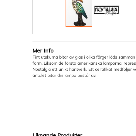
Hoppa
till
början
Mer Info
av
Fint utskurna bitar av glas i olika färger löds samman
bildgalleriet
form. Liksom de första amerikanska lamporna, repres
Nostalgia ett unikt hantverk. Ett certifikat medföljer
antalet bitar din lampa består av.
Liknande Produkter