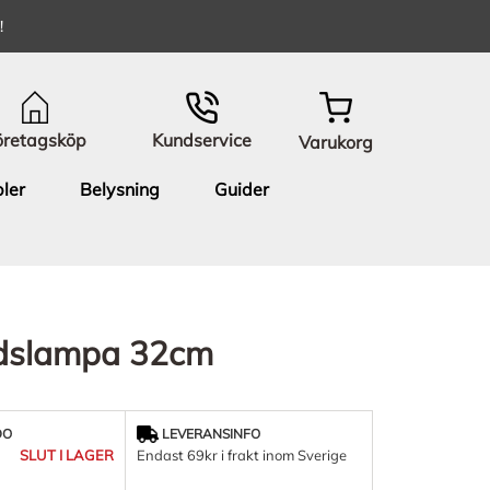
!
öretagsköp
Kundservice
Varukorg
ler
Belysning
Guider
rdslampa 32cm
DO
LEVERANSINFO
SLUT I LAGER
Endast 69kr i frakt inom Sverige