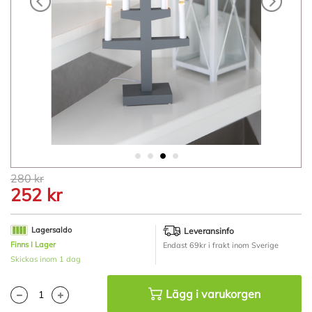
Hoppa
280 kr
till
252 kr
början
av
bildgalleriet
Lagersaldo
Leveransinfo
Finns I Lager
Endast 69kr i frakt inom Sverige
Skickas inom 1 dag
Lägg i varukorgen