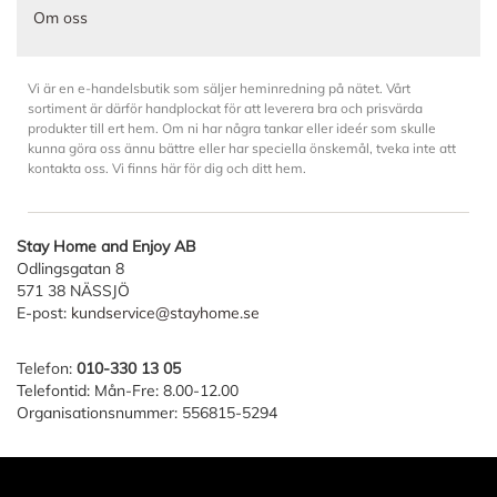
Om oss
Vi är en e-handelsbutik som säljer heminredning på nätet. Vårt
sortiment är därför handplockat för att leverera bra och prisvärda
produkter till ert hem. Om ni har några tankar eller ideér som skulle
kunna göra oss ännu bättre eller har speciella önskemål, tveka inte att
kontakta oss. Vi finns här för dig och ditt hem.
Stay Home and Enjoy AB
Odlingsgatan 8
571 38 NÄSSJÖ
E-post:
kundservice@stayhome.se
Telefon:
010-330 13 05
Telefontid: Mån-Fre: 8.00-12.00
Organisationsnummer: 556815-5294