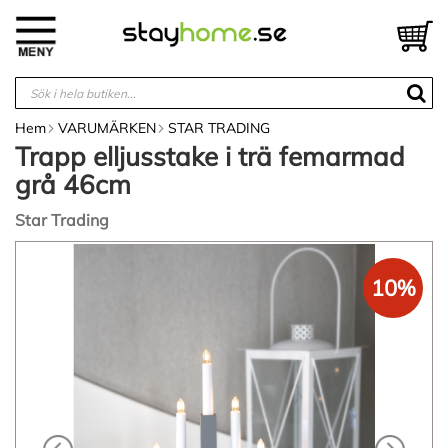
Hoppa
till
V
innehållet
Hem
VARUMÄRKEN
STAR TRADING
Trapp elljusstake i trä femarmad
grå 46cm
Star Trading
Hoppa
till
10%
slutet
av
bildgalleriet